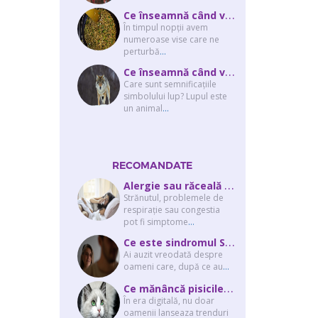
C
e înseamnă când visezi viermi
În timpul nopţii avem
numeroase vise care ne
perturbă
...
C
e înseamnă când visezi un lup? Interpretarea visului în care apare un lup
Care sunt semnificaţiile
simbolului lup? Lupul este
un animal
...
RECOMANDATE
A
lergie sau răceală – cum îţi dai seama de ce suferi și de ce conteaz...
Strănutul, problemele de
respirație sau congestia
pot fi simptome
...
C
e este sindromul Stockholm și de ce victimele își apără agresorii.
Ai auzit vreodată despre
oameni care, după ce au
...
C
e mănâncă pisicile “influencer” pe Instagram? Hrana lor virală
În era digitală, nu doar
oamenii lanseaza trenduri