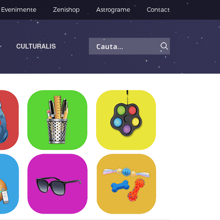
Evenimente
Zenishop
Astrograme
Contact
Caută
CULTURALIS