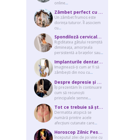
online
...
Z
âmbet perfect cu ajutorul unui cabinet dentar
Un zâmbet frumos este
dorința tuturor. Îl asociem
cu
...
S
pondiloză cervicală – semnale de alarmă și soluții moderne chirurgie...
Rigiditatea gâtului resimțită
dimineața, amorțeala
persistentă a brațelor sau
...
I
mplanturile dentare: o investiție în sănătatea și echilibrul tău interior
Imaginează-ți cum ar fi să
zâmbești din nou cu
...
D
espre depresie și cum o recunoști pentru a avea grijă de cei dragi
Îți prezentăm în continuare
cum să recunoști
principalele semne
...
T
ot ce trebuie să știi despre dermatita atopică și tratarea ei
Dermatita atopică se
numără printre acele
afecțiuni cutanate care
...
H
oroscop Zilnic Pesti 24 August 2023
Începutul zilei de joi vine cu