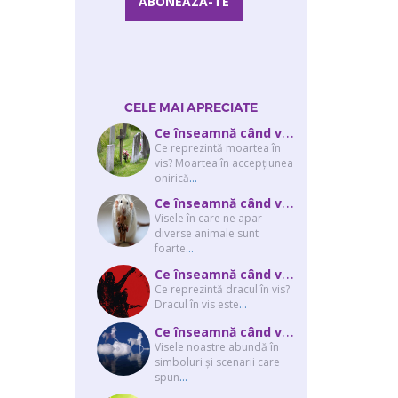
CELE MAI APRECIATE
C
e înseamnă când visezi că moare cineva apropiat? Interpretarea visului în ...
Ce reprezintă moartea în
vis? Moartea în accepţiunea
onirică
...
C
e înseamnă când visezi şobolani sau şoareci
Visele în care ne apar
diverse animale sunt
foarte
...
C
e înseamnă când visezi un drac? Interpretarea visului în care apar unul sau...
Ce reprezintă dracul în vis?
Dracul în vis este
...
C
e înseamnă când visezi un cal sau mai mulţi cai
Visele noastre abundă în
simboluri şi scenarii care
spun
...