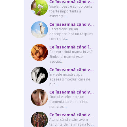
C
e înseamnă când visezi copil mic
Visele noastre sunt o parte
foarte importantă a
existenţei
...
C
e înseamnă când visezi câini
Cercetătorii nu au
descoperit încă un răspuns
concret la
...
C
e înseamnă când îţi visezi mama? Interpretarea visului în care apare mama
Ce reprezintă mama în vis?
Simbolul mamei este
asociat
...
C
e înseamnă când visezi un nou născut sau o naştere? Interpretarea visului ...
În visele noastre apar
adesea simboluri care ne
pun
...
C
e înseamnă când visezi că plângi
Studiul viselor este un
domeniu care a fascinat
numeroşi
...
C
e înseamnă când visezi ţigani
Atunci când visăm avem
tendinţa de ne imagina tot
...