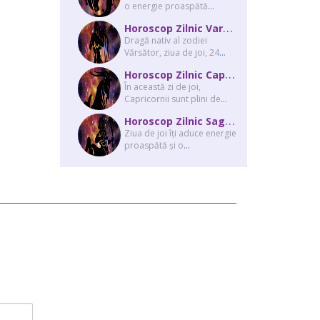
o energie proaspătă
...
H
oroscop Zilnic Varsator 24 August 2023
Dragă nativ al zodiei
Vărsător, ziua de joi, 24
...
H
oroscop Zilnic Capricorn 24 August 2023
În această zi de joi,
Capricornii sunt plini de
...
H
oroscop Zilnic Sagetator 24 August 2023
Ziua de joi îți aduce energie
proaspătă și o
...