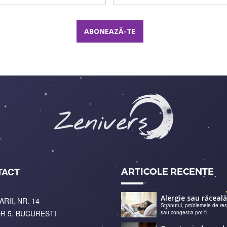
TACT
ARTICOLE RECENTE
ARII, NR. 14
Strănutul, problemele de res
R 5, BUCURESTI
sau congestia pot fi
...