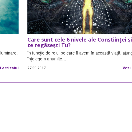
Care sunt cele 6 nivele ale Conștiinței ș
te regăsești Tu?
Iluminare,
în funcție de rolul pe care îl avem în această viață, aju
înțelegem anumite…
i articolul
27.09.2017
Vezi 