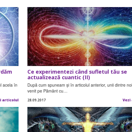
ordăm
Ce experimentezi când sufletul tău se
actualizează cuantic (II)
l acela în
După cum spuneam și în articolul anterior, unii dintre no
venit pe Pământ cu…
i articolul
28.09.2017
Vezi 