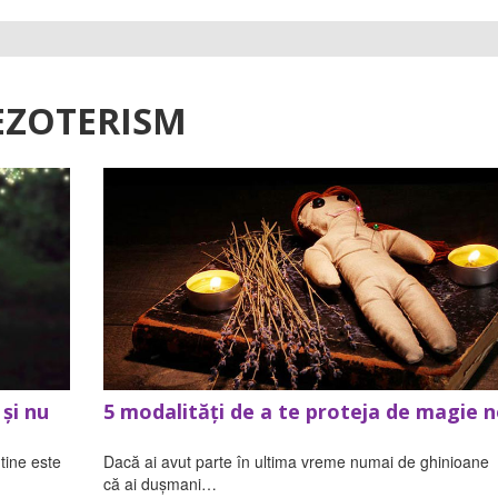
EZOTERISM
și nu
5 modalități de a te proteja de magie 
 tine este
Dacă ai avut parte în ultima vreme numai de ghinioane s
că ai dușmani…