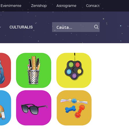
Evenimente
Zenishop
Astrograme
Contact
Caută
CULTURALIS