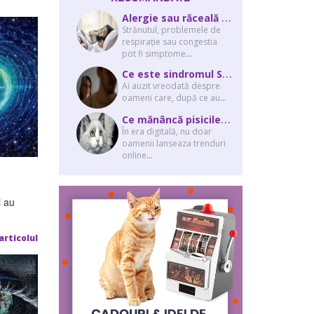
A
lergie sau răceală – cum îţi dai seama de ce suferi și de ce conteaz...
Strănutul, problemele de
respirație sau congestia
pot fi simptome
...
C
e este sindromul Stockholm și de ce victimele își apără agresorii.
Ai auzit vreodată despre
oameni care, după ce au
...
C
e mănâncă pisicile “influencer” pe Instagram? Hrana lor virală
În era digitală, nu doar
oamenii lanseaza trenduri
online
...
i au
articolul