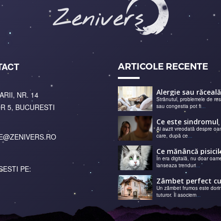
TACT
ARTICOLE RECENTE
ARII, NR. 14
Strănutul, problemele de res
R 5, BUCURESTI
sau congestia pot fi
...
Ai auzit vreodată despre oa
E@ZENIVERS.RO
care, după ce
...
În era digitală, nu doar oame
lanseaza trenduri
...
SESTI PE:
Un zâmbet frumos este dori
tuturor. Îl asociem
...