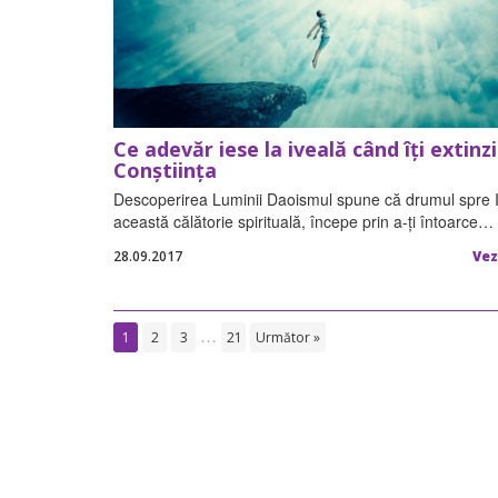
Ce adevăr iese la iveală când îți extinzi
Conștiința
Descoperirea Luminii Daoismul spune că drumul spre 
această călătorie spirituală, începe prin a-ți întoarce…
28.09.2017
Vez
…
1
2
3
21
Următor »