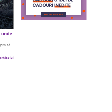
i unde
ngem să
articolul