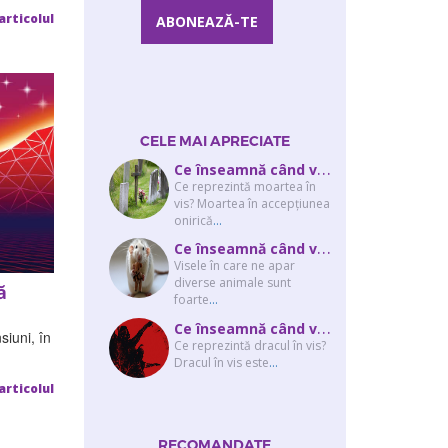
articolul
CELE MAI APRECIATE
C
e înseamnă când visezi că moare cineva apropiat? Interpretarea visului în ...
Ce reprezintă moartea în
vis? Moartea în accepţiunea
onirică
...
C
e înseamnă când visezi şobolani sau şoareci
Visele în care ne apar
diverse animale sunt
ă
foarte
...
C
e înseamnă când visezi un drac? Interpretarea visului în care apar unul sau...
siuni, în
Ce reprezintă dracul în vis?
Dracul în vis este
...
articolul
RECOMANDATE