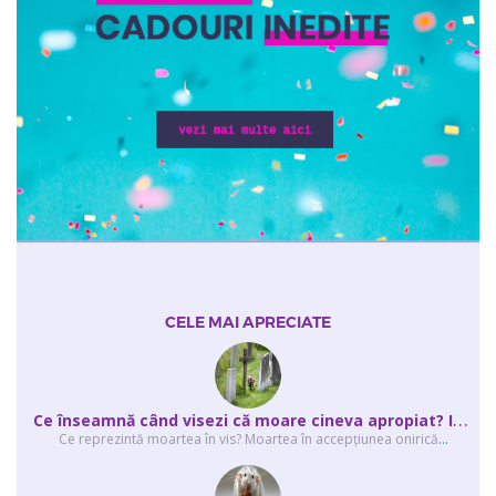
CELE MAI APRECIATE
C
e înseamnă când visezi că moare cineva apropiat? Interpretarea visului în ...
Ce reprezintă moartea în vis? Moartea în accepţiunea onirică
...