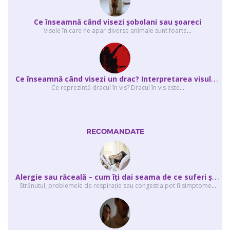
Ce înseamnă când visezi şobolani sau şoareci
Visele în care ne apar diverse animale sunt foarte
...
C
e înseamnă când visezi un drac? Interpretarea visului în care apar unul sau...
Ce reprezintă dracul în vis? Dracul în vis este
...
RECOMANDATE
A
lergie sau răceală – cum îţi dai seama de ce suferi și de ce conteaz...
Strănutul, problemele de respirație sau congestia pot fi simptome
...