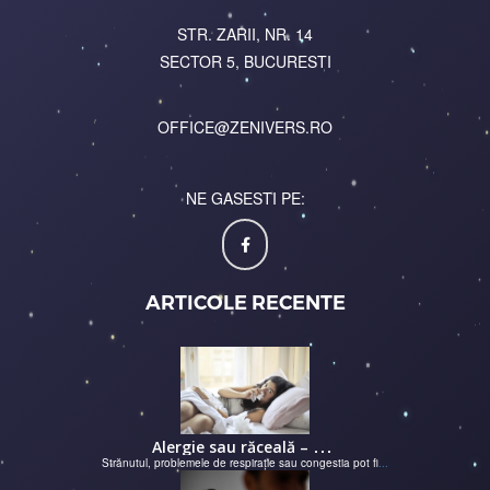
STR. ZARII, NR. 14
SECTOR 5, BUCURESTI
OFFICE@ZENIVERS.RO
NE GASESTI PE:
ARTICOLE RECENTE
A
lergie sau răceală – cum îţi dai seama de ce suferi și de ce conteaz...
Strănutul, problemele de respirație sau congestia pot fi
...