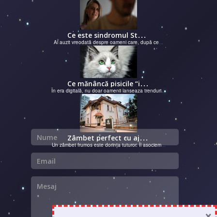
C
e este sindromul Stockholm și de ce victimele își apără agresorii.
Ai auzit vreodată despre oameni care, după ce
...
C
e mănâncă pisicile “influencer” pe Instagram? Hrana lor virală
În era digitală, nu doar oamenii lanseaza trenduri
...
Nume
Z
âmbet perfect cu ajutorul unui cabinet dentar
Un zâmbet frumos este dorința tuturor. Îl asociem
...
Email
Mesaj
×