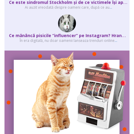
C
e este sindromul Stockholm și de ce victimele își apără agresorii.
Ai auzit vreodată despre oameni care, după ce au
...
C
e mănâncă pisicile “influencer” pe Instagram? Hrana lor virală
În era digitală, nu doar oamenii lanseaza trenduri online
...