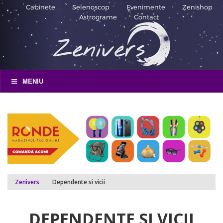
Cabinete
Selenoscop
Evenimente
Zenishop
Astrograme
Contact
MENIU
Zenivers
Dependente si vicii
DEPENDENTE SI VICII