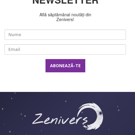
Află săptămânal noutăți din
Zenivers!
Nume
Email