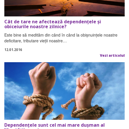
Cât de tare ne afectează dependenţele şi
obiceiurile noastre zilnice?
Este bine să medităm din când în când la obişnuinţele noastre
deficitare, tributare vieţii noastre…
12.01.2016
Vezi articolul
Dependenţele sunt cel mai mare duşman al