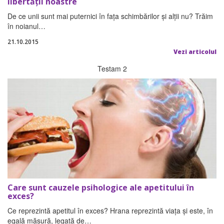
libertăţii noastre
De ce unii sunt mai puternici în faţa schimbărilor şi alţii nu? Trăim
în noianul…
21.10.2015
Vezi articolul
Testam 2
Care sunt cauzele psihologice ale apetitului în
exces?
Ce reprezintă apetitul în exces? Hrana reprezintă viaţa şi este, în
egală măsură, legată de…