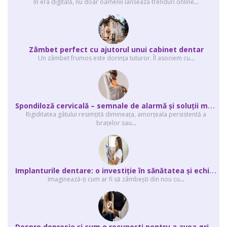
În era digitală, nu doar oamenii lanseaza trenduri online
...
Zâmbet perfect cu ajutorul unui cabinet dentar
Un zâmbet frumos este dorința tuturor. Îl asociem cu
...
S
pondiloză cervicală – semnale de alarmă și soluții moderne chirurgie...
Rigiditatea gâtului resimțită dimineața, amorțeala persistentă a
brațelor sau
...
I
mplanturile dentare: o investiție în sănătatea și echilibrul tău interior
Imaginează-ți cum ar fi să zâmbești din nou cu
...
D
espre depresie și cum o recunoști pentru a avea grijă de cei dragi