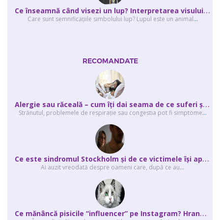
C
e înseamnă când visezi un lup? Interpretarea visului în care apare un lup
Care sunt semnificaţiile simbolului lup? Lupul este un animal
...
RECOMANDATE
A
lergie sau răceală – cum îţi dai seama de ce suferi și de ce conteaz...
Strănutul, problemele de respirație sau congestia pot fi simptome
...
C
e este sindromul Stockholm și de ce victimele își apără agresorii.
Ai auzit vreodată despre oameni care, după ce au
...
C
e mănâncă pisicile “influencer” pe Instagram? Hrana lor virală