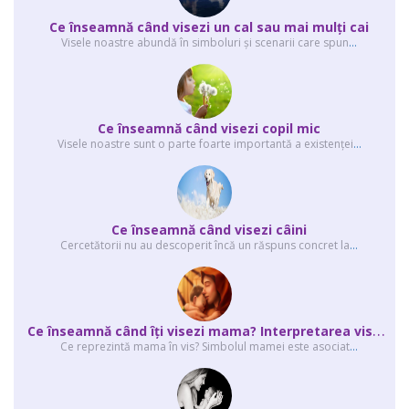
Ce înseamnă când visezi un cal sau mai mulţi cai
Visele noastre abundă în simboluri şi scenarii care spun
...
Ce înseamnă când visezi copil mic
Visele noastre sunt o parte foarte importantă a existenţei
...
Ce înseamnă când visezi câini
Cercetătorii nu au descoperit încă un răspuns concret la
...
C
e înseamnă când îţi visezi mama? Interpretarea visului în care apare mama
Ce reprezintă mama în vis? Simbolul mamei este asociat
...