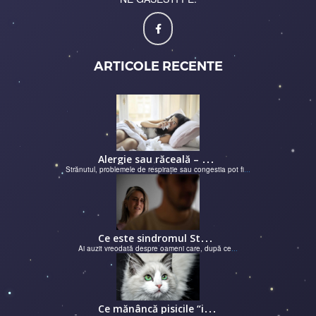
ARTICOLE RECENTE
A
lergie sau răceală – cum îţi dai seama de ce suferi și de ce conteaz...
Strănutul, problemele de respirație sau congestia pot fi
...
C
e este sindromul Stockholm și de ce victimele își apără agresorii.
Ai auzit vreodată despre oameni care, după ce
...
C
e mănâncă pisicile “influencer” pe Instagram? Hrana lor virală