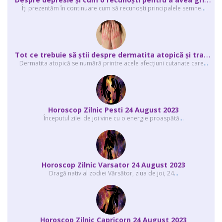
Îți prezentăm în continuare cum să recunoști principalele semne
...
T
ot ce trebuie să știi despre dermatita atopică și tratarea ei
Dermatita atopică se numără printre acele afecțiuni cutanate care
...
Horoscop Zilnic Pesti 24 August 2023
Începutul zilei de joi vine cu o energie proaspătă
...
Horoscop Zilnic Varsator 24 August 2023
Dragă nativ al zodiei Vărsător, ziua de joi, 24
...
Horoscop Zilnic Capricorn 24 August 2023