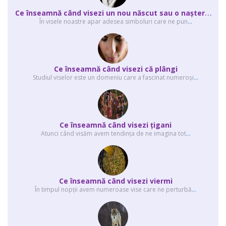
C
e înseamnă când visezi un nou născut sau o naştere? Interpretarea visului ...
În visele noastre apar adesea simboluri care ne pun
...
Ce înseamnă când visezi că plângi
Studiul viselor este un domeniu care a fascinat numeroşi
...
Ce înseamnă când visezi ţigani
Atunci când visăm avem tendinţa de ne imagina tot
...
Ce înseamnă când visezi viermi
În timpul nopţii avem numeroase vise care ne perturbă
...