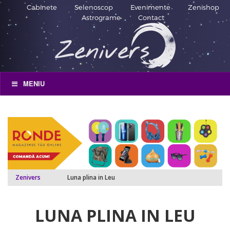
Cabinete
Selenoscop
Evenimente
Zenishop
Astrograme
Contact
MENIU
Zenivers
Luna plina in Leu
LUNA PLINA IN LEU