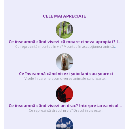
CELE MAI APRECIATE
C
e înseamnă când visezi că moare cineva apropiat? Interpretarea visului în ...
Ce reprezintă moartea în vis? Moartea în accepţiunea onirică
...
Ce înseamnă când visezi şobolani sau şoareci
Visele în care ne apar diverse animale sunt foarte
...
C
e înseamnă când visezi un drac? Interpretarea visului în care apar unul sau...
Ce reprezintă dracul în vis? Dracul în vis este
...