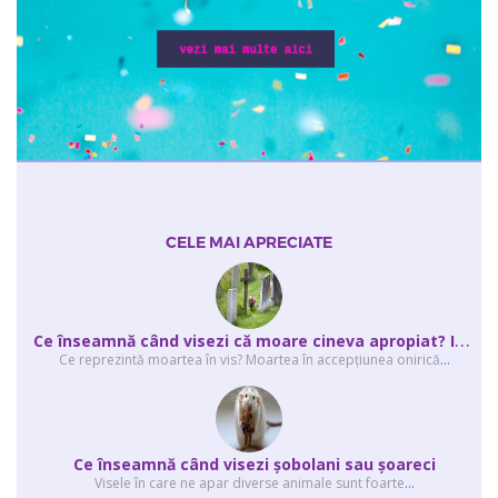
CELE MAI APRECIATE
C
e înseamnă când visezi că moare cineva apropiat? Interpretarea visului în ...
Ce reprezintă moartea în vis? Moartea în accepţiunea onirică
...
Ce înseamnă când visezi şobolani sau şoareci
Visele în care ne apar diverse animale sunt foarte
...