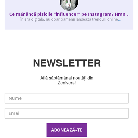
C
e mănâncă pisicile “influencer” pe Instagram? Hrana lor virală
În era digitală, nu doar oamenii lanseaza trenduri online
...
NEWSLETTER
Află săptămânal noutăți din
Zenivers!
Nume
Email