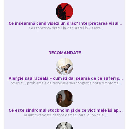
C
e înseamnă când visezi un drac? Interpretarea visului în care apar unul sau...
Ce reprezintă dracul în vis? Dracul în vis este
...
RECOMANDATE
A
lergie sau răceală – cum îţi dai seama de ce suferi și de ce conteaz...
Strănutul, problemele de respirație sau congestia pot fi simptome
...
C
e este sindromul Stockholm și de ce victimele își apără agresorii.
Ai auzit vreodată despre oameni care, după ce au
...