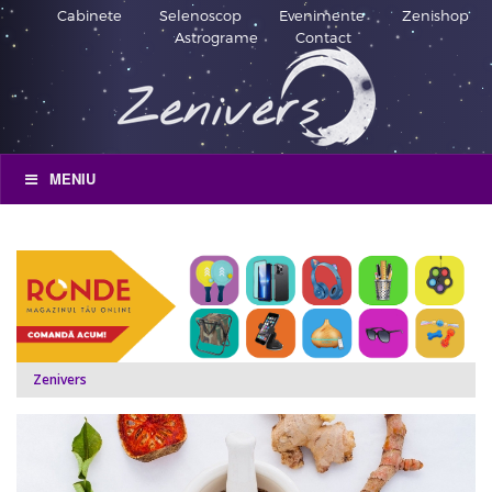
Cabinete
Selenoscop
Evenimente
Zenishop
Astrograme
Contact
MENIU
Zenivers