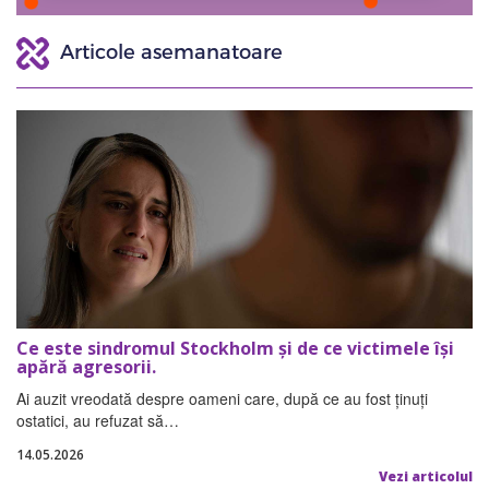
Articole asemanatoare
Ce este sindromul Stockholm și de ce victimele își
apără agresorii.
Ai auzit vreodată despre oameni care, după ce au fost ținuți
ostatici, au refuzat să…
14.05.2026
Vezi articolul