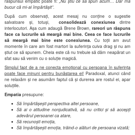
răspunsul empatic poate fi:
„Nu știu ce să spun acum… Dar mă
bucur că mi-ai împărtășit”.
După cum observați, acest mesaj nu conține o sugestie
salvatoare și, totuși,
consolidează conexiunea
dintre
interlocutori. Așa cum adaugă Brene Brown,
rareori un răspuns
face ca lucrurile să meargă mai bine. Ceea ce face lucrurile
să meargă mai bine este conexiunea.
Cu toții am avut
momente în care am fost martori la suferința cuiva drag și nu am
știut ce să spunem. Cheia este că nu trebuie să dăm neapărat un
sfat sau să venim cu o soluție magică.
Simplul fapt de a ne conecta emoțional cu persoana în suferința
poate face minuni pentru bunăstarea ei!
Paradoxal, atunci când
ne relaxăm și ne asumăm faptul că și durerea are rostul ei, apar
soluțiile.
Empatia
presupune:
Să împărtășești perspectiva altei persoane,
Să ai o atitudine nonjudicativă, să nu critici și să accepți
adevărul persoanei ca atare,
Să recunoști emoția,
Să împărtășești emoția, trăind-o alături de persoana vizată;