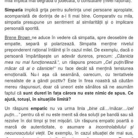
mila implică mai degrabă o judecată, o constatare (nivel rațional).
Simpatia
implică grija pentru suferința unei persoane apropiate,
acompaniată de dorința de a-i fi mai bine. Comparativ cu mila,
simpatia presupune un sentiment al similarității și o implicare
personală sporită.
Brene Brown
ne aduce în vedere că simpatia, spre deosebire de
empatie, separă și polarizează. Simpatia menține nivelul
preponderent rațional întâlnit și în cazul milei. De exemplu, dacă o
persoană împărtășește un adevăr dureros, precum:
„Căsnicia
mea nu mai funcționează.”,
un răspuns precum
„Cel puțin/Bine
măcar că ai o căsnicie!”
nu face decât să mențină tensiunea
emoțională. Nu-i așa că seamănă, oarecum, cu tentativele
nerealiste de a gândi pozitiv? Este în firea noastră să căutăm
mereu răspunsuri, doar că uneori este sănătos să ne asumăm
faptul că
sunt dureri în fața cărora nu este nimic de spus.
Ce
ajută, totuși, în situațiile limită?
Un răspuns
empatic
nu va urma linia
„bine că…/măcar…/cel
puțin…”
pentru că el nu este menit să dea soluții pe bandă sau să
rezolve în doi timpi și trei mișcări. Un răspuns empatic poartă o
marcă de autenticitate, o asumare a
incontrolabilului și
necunoscutului vieții
. De exemplu, în cazul situației de mai sus,