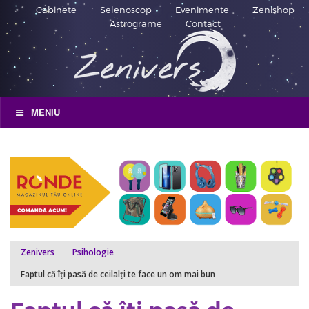
Cabinete
Selenoscop
Evenimente
Zenishop
Astrograme
Contact
MENIU
Zenivers
Psihologie
Faptul că îți pasă de ceilalți te face un om mai bun