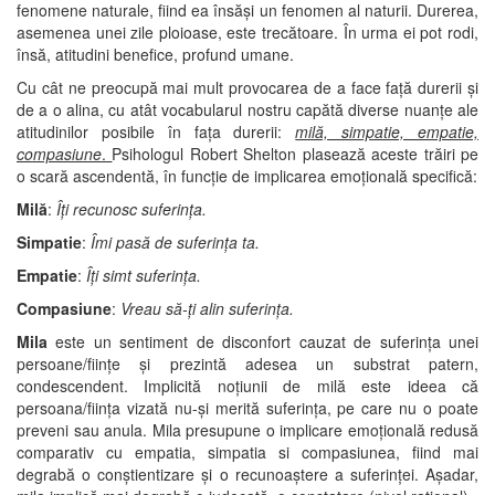
fenomene naturale, fiind ea însăși un fenomen al naturii. Durerea,
asemenea unei zile ploioase, este trecătoare. În urma ei pot rodi,
însă, atitudini benefice, profund umane.
Cu cât ne preocupă mai mult provocarea de a face față durerii și
de a o alina, cu atât vocabularul nostru capătă diverse nuanțe ale
atitudinilor posibile în fața durerii:
milă, simpatie, empatie,
compasiune
.
Psihologul Robert Shelton plasează aceste trăiri pe
o scară ascendentă, în funcție de implicarea emoțională specifică:
Milă
:
Îți recunosc suferința.
Simpatie
:
Îmi pasă de suferința ta.
Empatie
:
Îți simt suferința.
Compasiune
:
Vreau să-ți alin suferința.
Mila
este un sentiment de disconfort cauzat de suferința unei
persoane/ființe și prezintă adesea un substrat patern,
condescendent. Implicită noțiunii de milă este ideea că
persoana/ființa vizată nu-și merită suferința, pe care nu o poate
preveni sau anula. Mila presupune o implicare emoțională redusă
comparativ cu empatia, simpatia si compasiunea, fiind mai
degrabă o conștientizare și o recunoaștere a suferinței. Așadar,