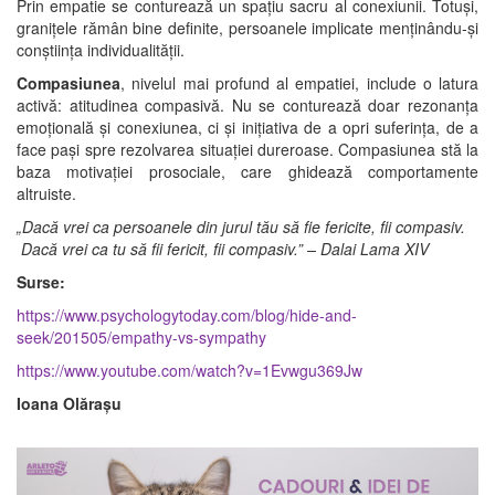
Prin empatie se conturează un spațiu sacru al conexiunii. Totuși,
granițele rămân bine definite, persoanele implicate menținându-și
conștiința individualității.
Compasiunea
, nivelul mai profund al empatiei, include o latura
activă: atitudinea compasivă. Nu se conturează doar rezonanța
emoțională și conexiunea, ci și inițiativa de a opri suferința, de a
face pași spre rezolvarea situației dureroase. Compasiunea stă la
baza motivației prosociale, care ghidează comportamente
altruiste.
„Dacă vrei ca persoanele din jurul tău să fie fericite, fii compasiv.
Dacă vrei ca tu să fii fericit, fii compasiv.” – Dalai Lama XIV
Surse:
https://www.psychologytoday.com/blog/hide-and-
seek/201505/empathy-vs-sympathy
https://www.youtube.com/watch?v=1Evwgu369Jw
Ioana Olărașu