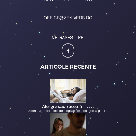
OFFICE@ZENIVERS.RO
NE GASESTI PE:
ARTICOLE RECENTE
A
lergie sau răceală – cum îţi dai seama de ce suferi și de ce conteaz...
Strănutul, problemele de respirație sau congestia pot fi
...