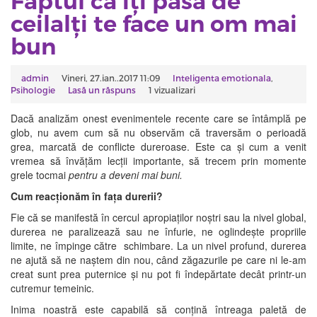
Faptul că îți pasă de
ceilalți te face un om mai
bun
admin
Vineri, 27.ian..2017 11:09
Inteligenta emotionala
,
Psihologie
Lasă un răspuns
1 vizualizari
Dacă analizăm onest evenimentele recente care se întâmplă pe
glob, nu avem cum să nu observăm că traversăm o perioadă
grea, marcată de conflicte dureroase. Este ca și cum a venit
vremea să învățăm lecții importante, să trecem prin momente
grele tocmai
pentru a deveni mai buni.
Cum reacționăm în fața durerii?
Fie că se manifestă în cercul apropiaților noștri sau la nivel global,
durerea ne paralizează sau ne înfurie, ne oglindește propriile
limite, ne împinge către schimbare. La un nivel profund, durerea
ne ajută să ne naștem din nou, când zăgazurile pe care ni le-am
creat sunt prea puternice și nu pot fi îndepărtate decât printr-un
cutremur temeinic.
Inima noastră este capabilă să conțină întreaga paletă de