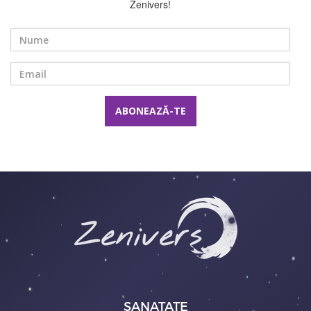
Zenivers!
Nume
Email
SANATATE