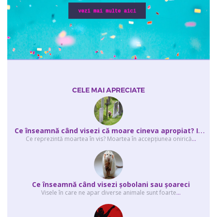
CELE MAI APRECIATE
C
e înseamnă când visezi că moare cineva apropiat? Interpretarea visului în ...
Ce reprezintă moartea în vis? Moartea în accepţiunea onirică
...
Ce înseamnă când visezi şobolani sau şoareci
Visele în care ne apar diverse animale sunt foarte
...