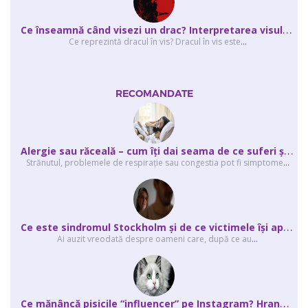
C
e înseamnă când visezi un drac? Interpretarea visului în care apar unul sau...
Ce reprezintă dracul în vis? Dracul în vis este
...
RECOMANDATE
A
lergie sau răceală – cum îţi dai seama de ce suferi și de ce conteaz...
Strănutul, problemele de respirație sau congestia pot fi simptome
...
C
e este sindromul Stockholm și de ce victimele își apără agresorii.
Ai auzit vreodată despre oameni care, după ce au
...
C
e mănâncă pisicile “influencer” pe Instagram? Hrana lor virală