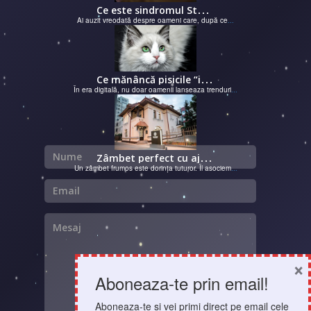
C
e este sindromul Stockholm și de ce victimele își apără agresorii.
Ai auzit vreodată despre oameni care, după ce
...
C
e mănâncă pisicile “influencer” pe Instagram? Hrana lor virală
În era digitală, nu doar oamenii lanseaza trenduri
...
Nume
Z
âmbet perfect cu ajutorul unui cabinet dentar
Un zâmbet frumos este dorința tuturor. Îl asociem
...
Email
Mesaj
×
Aboneaza-te prin email!
Aboneaza-te si vei primi direct pe email cele