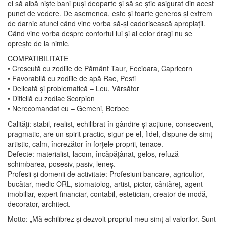
el să aibă niște bani puși deoparte și să se știe asigurat din acest
punct de vedere. De asemenea, este și foarte generos și extrem
de darnic atunci când vine vorba să-și cadorisească apropiații.
Când vine vorba despre confortul lui și al celor dragi nu se
oprește de la nimic.
COMPATIBILITATE
• Crescută cu zodiile de Pământ Taur, Fecioara, Capricorn
• Favorabilă cu zodiile de apă Rac, Pesti
• Delicată și problematică – Leu, Vărsător
• Dificilă cu zodiac Scorpion
• Nerecomandat cu – Gemeni, Berbec
Calități: stabil, realist, echilibrat în gândire și acțiune, consecvent,
pragmatic, are un spirit practic, sigur pe el, fidel, dispune de simț
artistic, calm, încrezător în forțele proprii, tenace.
Defecte: materialist, lacom, încăpățânat, gelos, refuză
schimbarea, posesiv, pasiv, leneș.
Profesii și domenii de activitate: Profesiuni bancare, agricultor,
bucătar, medic ORL, stomatolog, artist, pictor, cântăreț, agent
imobiliar, expert financiar, contabil, estetician, creator de modă,
decorator, architect.
Motto: „Mă echilibrez și dezvolt propriul meu simț al valorilor. Sunt