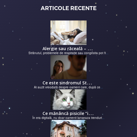
ARTICOLE RECENTE
A
lergie sau răceală – cum îţi dai seama de ce suferi și de ce conteaz...
Strănutul, problemele de respirație sau congestia pot fi
...
C
e este sindromul Stockholm și de ce victimele își apără agresorii.
Ai auzit vreodată despre oameni care, după ce
...
C
e mănâncă pisicile “influencer” pe Instagram? Hrana lor virală
În era digitală, nu doar oamenii lanseaza trenduri
...