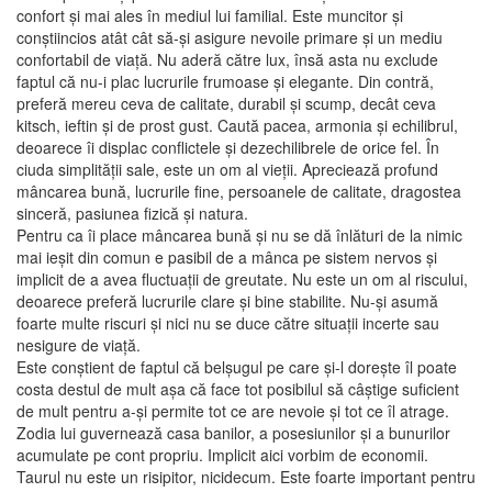
confort și mai ales în mediul lui familial. Este muncitor și
conștiincios atât cât să-și asigure nevoile primare și un mediu
confortabil de viață. Nu aderă către lux, însă asta nu exclude
faptul că nu-i plac lucrurile frumoase și elegante. Din contră,
preferă mereu ceva de calitate, durabil și scump, decât ceva
kitsch, ieftin și de prost gust. Caută pacea, armonia și echilibrul,
deoarece îi displac conflictele și dezechilibrele de orice fel. În
ciuda simplității sale, este un om al vieții. Apreciează profund
mâncarea bună, lucrurile fine, persoanele de calitate, dragostea
sinceră, pasiunea fizică și natura.
Pentru ca îi place mâncarea bună și nu se dă înlături de la nimic
mai ieșit din comun e pasibil de a mânca pe sistem nervos și
implicit de a avea fluctuații de greutate. Nu este un om al riscului,
deoarece preferă lucrurile clare și bine stabilite. Nu-și asumă
foarte multe riscuri și nici nu se duce către situații incerte sau
nesigure de viață.
Este conștient de faptul că belșugul pe care și-l dorește îl poate
costa destul de mult așa că face tot posibilul să câștige suficient
de mult pentru a-și permite tot ce are nevoie și tot ce îl atrage.
Zodia lui guvernează casa banilor, a posesiunilor și a bunurilor
acumulate pe cont propriu. Implicit aici vorbim de economii.
Taurul nu este un risipitor, nicidecum. Este foarte important pentru