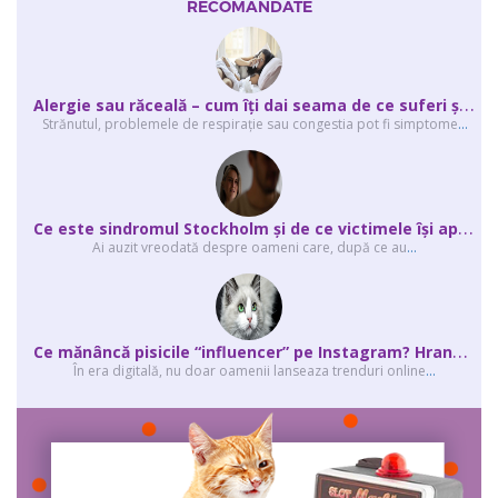
RECOMANDATE
A
lergie sau răceală – cum îţi dai seama de ce suferi și de ce conteaz...
Strănutul, problemele de respirație sau congestia pot fi simptome
...
C
e este sindromul Stockholm și de ce victimele își apără agresorii.
Ai auzit vreodată despre oameni care, după ce au
...
C
e mănâncă pisicile “influencer” pe Instagram? Hrana lor virală
În era digitală, nu doar oamenii lanseaza trenduri online
...