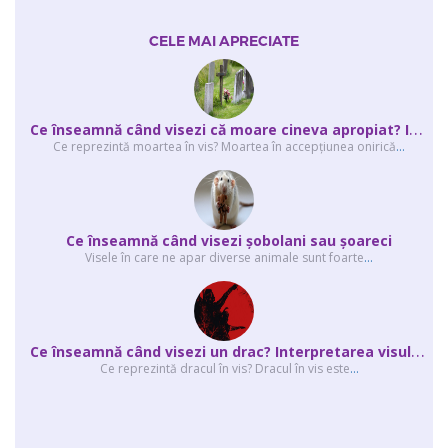
CELE MAI APRECIATE
C
e înseamnă când visezi că moare cineva apropiat? Interpretarea visului în ...
Ce reprezintă moartea în vis? Moartea în accepţiunea onirică
...
Ce înseamnă când visezi şobolani sau şoareci
Visele în care ne apar diverse animale sunt foarte
...
C
e înseamnă când visezi un drac? Interpretarea visului în care apar unul sau...
Ce reprezintă dracul în vis? Dracul în vis este
...