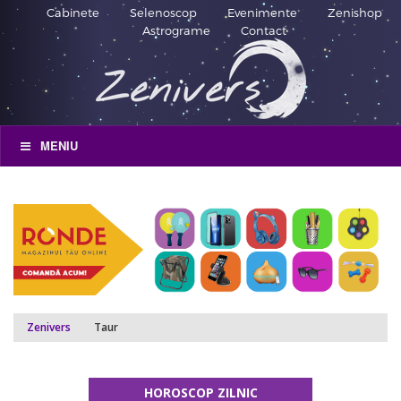
Cabinete
Selenoscop
Evenimente
Zenishop
Astrograme
Contact
MENIU
Zenivers
Taur
HOROSCOP ZILNIC