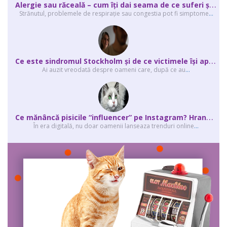
A
lergie sau răceală – cum îţi dai seama de ce suferi și de ce conteaz...
Strănutul, problemele de respirație sau congestia pot fi simptome
...
C
e este sindromul Stockholm și de ce victimele își apără agresorii.
Ai auzit vreodată despre oameni care, după ce au
...
C
e mănâncă pisicile “influencer” pe Instagram? Hrana lor virală
În era digitală, nu doar oamenii lanseaza trenduri online
...