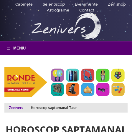
Cabinete
Selenoscop
Evenimente
Zenishop
Astrograme
Contact
MENIU
Zenivers
Horoscop saptamanal Taur
HOROSCOP SAPTAMANAL