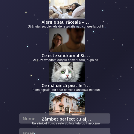
A
lergie sau răceală – cum îţi dai seama de ce suferi și de ce conteaz...
Strănutul, problemele de respirație sau congestia pot fi
...
C
e este sindromul Stockholm și de ce victimele își apără agresorii.
Ai auzit vreodată despre oameni care, după ce
...
C
e mănâncă pisicile “influencer” pe Instagram? Hrana lor virală
În era digitală, nu doar oamenii lanseaza trenduri
...
Nume
Z
âmbet perfect cu ajutorul unui cabinet dentar
Un zâmbet frumos este dorința tuturor. Îl asociem
...
Email