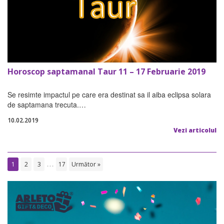
Horoscop saptamanal Taur 11 – 17 Februarie 2019
Se resimte impactul pe care era destinat sa il aiba eclipsa solara
de saptamana trecuta.…
10.02.2019
Vezi articolul
…
1
2
3
17
Următor »