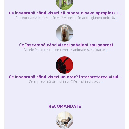
C
e înseamnă când visezi că moare cineva apropiat? Interpretarea visului în ...
Ce reprezintă moartea în vis? Moartea în accepţiunea onirică
...
Ce înseamnă când visezi şobolani sau şoareci
Visele în care ne apar diverse animale sunt foarte
...
C
e înseamnă când visezi un drac? Interpretarea visului în care apar unul sau...
Ce reprezintă dracul în vis? Dracul în vis este
...
RECOMANDATE