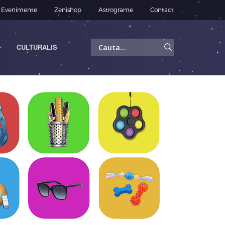
Evenimente
Zenishop
Astrograme
Contact
Caută
CULTURALIS