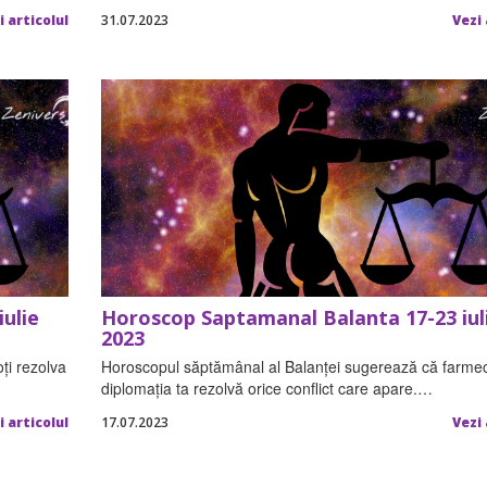
i articolul
31.07.2023
Vezi 
ulie
Horoscop Saptamanal Balanta 17-23 iul
2023
oți rezolva
Horoscopul săptămânal al Balanței sugerează că farmec
diplomația ta rezolvă orice conflict care apare.…
i articolul
17.07.2023
Vezi 