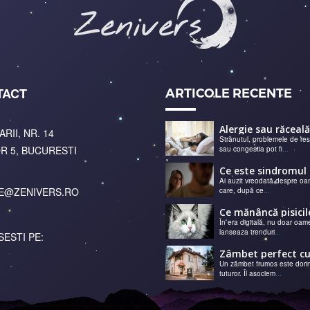
TACT
ARTICOLE RECENTE
ARII, NR. 14
Strănutul, problemele de res
R 5, BUCURESTI
sau congestia pot fi
...
Ai auzit vreodată despre oa
E@ZENIVERS.RO
care, după ce
...
În era digitală, nu doar oame
lanseaza trenduri
...
SESTI PE:
Un zâmbet frumos este dori
tuturor. Îl asociem
...