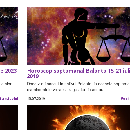
ie 2023
Horoscop saptamanal Balanta 15-21 iul
2019
ictelor
Daca v-ati nascut in nativul Balanta, in aceasta saptam
evenimentele va vor atrage atentia asupra…
i articolul
15.07.2019
Vezi 