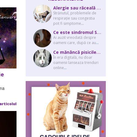
A
lergie sau răceală – cum îţi dai seama de ce suferi și de ce conteaz...
Strănutul, problemele de
respirație sau congestia
pot fi simptome
...
C
e este sindromul Stockholm și de ce victimele își apără agresorii.
Ai auzit vreodată despre
oameni care, după ce au
...
C
e mănâncă pisicile “influencer” pe Instagram? Hrana lor virală
În era digitală, nu doar
oamenii lanseaza trenduri
online
...
ie
ana
articolul