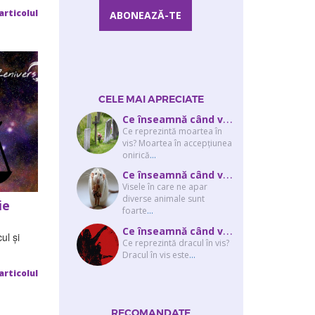
articolul
CELE MAI APRECIATE
C
e înseamnă când visezi că moare cineva apropiat? Interpretarea visului în ...
Ce reprezintă moartea în
vis? Moartea în accepţiunea
onirică
...
C
e înseamnă când visezi şobolani sau şoareci
Visele în care ne apar
diverse animale sunt
ie
foarte
...
C
e înseamnă când visezi un drac? Interpretarea visului în care apar unul sau...
ul și
Ce reprezintă dracul în vis?
Dracul în vis este
...
articolul
RECOMANDATE