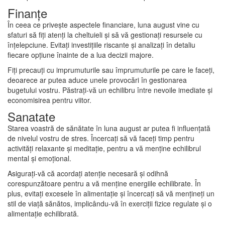
Finanțe
În ceea ce privește aspectele financiare, luna august vine cu
sfaturi să fiți atenți la cheltuieli și să vă gestionați resursele cu
înțelepciune. Evitați investițiile riscante și analizați în detaliu
fiecare opțiune înainte de a lua decizii majore.
Fiți precauți cu imprumuturile sau împrumuturile pe care le faceți,
deoarece ar putea aduce unele provocări în gestionarea
bugetului vostru. Păstrați-vă un echilibru între nevoile imediate și
economisirea pentru viitor.
Sanatate
Starea voastră de sănătate în luna august ar putea fi influențată
de nivelul vostru de stres. Încercați să vă faceți timp pentru
activități relaxante și meditație, pentru a vă menține echilibrul
mental și emoțional.
Asigurați-vă că acordați atenție necesară și odihnă
corespunzătoare pentru a vă menține energiile echilibrate. În
plus, evitați excesele în alimentație și încercați să vă mențineți un
stil de viață sănătos, implicându-vă în exerciții fizice regulate și o
alimentație echilibrată.