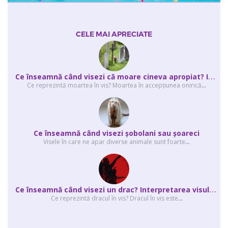
CELE MAI APRECIATE
C
e înseamnă când visezi că moare cineva apropiat? Interpretarea visului în ...
Ce reprezintă moartea în vis? Moartea în accepţiunea onirică
...
Ce înseamnă când visezi şobolani sau şoareci
Visele în care ne apar diverse animale sunt foarte
...
C
e înseamnă când visezi un drac? Interpretarea visului în care apar unul sau...
Ce reprezintă dracul în vis? Dracul în vis este
...