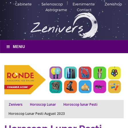
Cabinete
Selenoscop
Evenimente
Zenishop
Astrograme
Contact
MENIU
Zenivers
Horoscop Lunar
Horoscop lunar Pesti
Horoscop Lunar Pesti August 2023