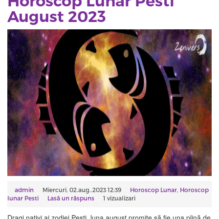
Horoscop Lunar Pesti
August 2023
admin
Miercuri, 02.aug..2023 12:39
Horoscop Lunar
,
Horoscop
lunar Pesti
Lasă un răspuns
1 vizualizari
Dragi nativi ai zodiei Pești, luna august promite să fie una plină de