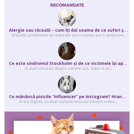
RECOMANDATE
A
lergie sau răceală – cum îţi dai seama de ce suferi și de ce conteaz...
Strănutul, problemele de respirație sau congestia pot fi simptome
...
C
e este sindromul Stockholm și de ce victimele își apără agresorii.
Ai auzit vreodată despre oameni care, după ce au
...
C
e mănâncă pisicile “influencer” pe Instagram? Hrana lor virală
În era digitală, nu doar oamenii lanseaza trenduri online
...