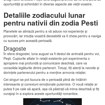
oportunități și schimbări în diverse aspecte ale vieții voastre.
Detaliile zodiacului lunar
pentru nativii din zodia Pesti
Planetele se aliniază pentru a vă aduce noi experiențe și
provocări, iar intuiția voastră deosebită va fi cheia pentru a naviga
cu succes prin această perioadă.
Dragoste
În sfera dragostei, luna august va fi destul de animată pentru voi,
Pești. Cuplurile aflate în relații existente pot experimenta o
apropiere mai profundă și comunicare deschisă, care va
consolida legăturile dintre parteneri. Totuși, fiți atenți la nevoile și
dorințele partenerului pentru a menține armonia relației.
Cei singuri se pot bucura de o perioadă plină de întâlniri
interesante și conexiuni emoționale puternice. O nouă relație ar
putea fi pe cale să apară, așa că păstrați-vă inima deschisă și fiți
curajoși în a explora aceste oportunități romantice.