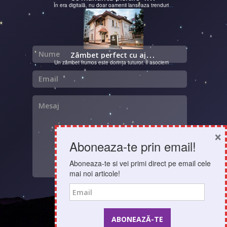
În era digitală, nu doar oamenii lanseaza trenduri
...
Nume
Z
âmbet perfect cu ajutorul unui cabinet dentar
Un zâmbet frumos este dorința tuturor. Îl asociem
...
Email
Mesaj
×
Aboneaza-te prin email!
Aboneaza-te si vei primi direct pe email cele
mai noi articole!
Email
Optimizare SEO - AdMarks