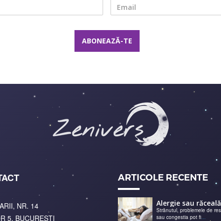
Nume
Email
TACT
ARTICOLE RECENTE
ARII, NR. 14
Strănutul, problemele de res
R 5, BUCURESTI
sau congestia pot fi
...