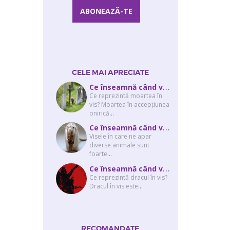
CELE MAI APRECIATE
C
e înseamnă când visezi că moare cineva apropiat? Interpretarea visului în ...
Ce reprezintă moartea în
vis? Moartea în accepţiunea
onirică
...
C
e înseamnă când visezi şobolani sau şoareci
Visele în care ne apar
diverse animale sunt
foarte
...
C
e înseamnă când visezi un drac? Interpretarea visului în care apar unul sau...
Ce reprezintă dracul în vis?
Dracul în vis este
...
RECOMANDATE