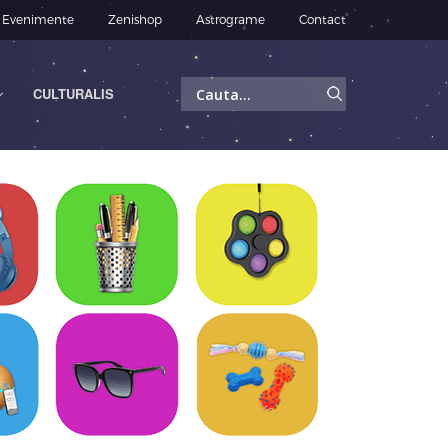
Evenimente
Zenishop
Astrograme
Contact
Caută
CULTURALIS