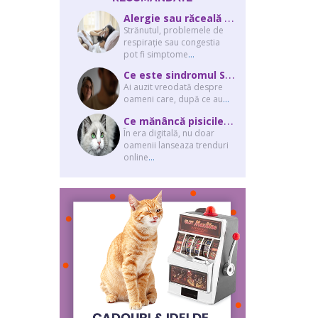
A
lergie sau răceală – cum îţi dai seama de ce suferi și de ce conteaz...
Strănutul, problemele de
respirație sau congestia
pot fi simptome
...
C
e este sindromul Stockholm și de ce victimele își apără agresorii.
Ai auzit vreodată despre
oameni care, după ce au
...
C
e mănâncă pisicile “influencer” pe Instagram? Hrana lor virală
În era digitală, nu doar
oamenii lanseaza trenduri
online
...