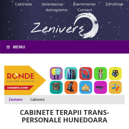
Cabinete
Selenoscop
Evenimente
Zenishop
Astrograme
Contact
MENIU
Zenivers
Cabinete
CABINETE TERAPII TRANS-
PERSONALE HUNEDOARA