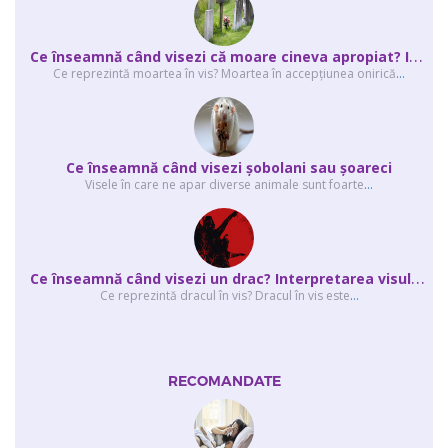
C
e înseamnă când visezi că moare cineva apropiat? Interpretarea visului în ...
Ce reprezintă moartea în vis? Moartea în accepţiunea onirică
...
Ce înseamnă când visezi şobolani sau şoareci
Visele în care ne apar diverse animale sunt foarte
...
C
e înseamnă când visezi un drac? Interpretarea visului în care apar unul sau...
Ce reprezintă dracul în vis? Dracul în vis este
...
RECOMANDATE