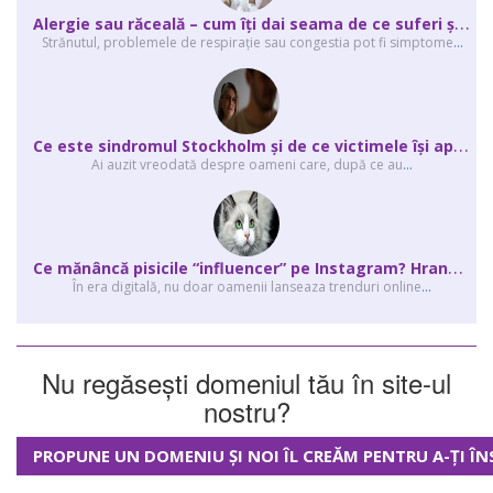
A
lergie sau răceală – cum îţi dai seama de ce suferi și de ce conteaz...
Strănutul, problemele de respirație sau congestia pot fi simptome
...
C
e este sindromul Stockholm și de ce victimele își apără agresorii.
Ai auzit vreodată despre oameni care, după ce au
...
C
e mănâncă pisicile “influencer” pe Instagram? Hrana lor virală
În era digitală, nu doar oamenii lanseaza trenduri online
...
Nu regăsești domeniul tău în site-ul
nostru?
PROPUNE UN DOMENIU ȘI NOI ÎL CREĂM PENTRU A-ȚI ÎN