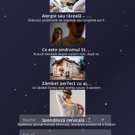
A
lergie sau răceală – cum îţi dai seama de ce suferi și de ce conteaz...
Strănutul, problemele de respirație sau congestia pot fi
...
C
e este sindromul Stockholm și de ce victimele își apără agresorii.
Ai auzit vreodată despre oameni care, după ce
...
Z
âmbet perfect cu ajutorul unui cabinet dentar
Un zâmbet frumos este dorința tuturor. Îl asociem
...
Nume
S
pondiloză cervicală – semnale de alarmă și soluții moderne chirurgie...
Rigiditatea gâtului resimțită dimineața, amorțeala persistentă a brațelor
...
Email