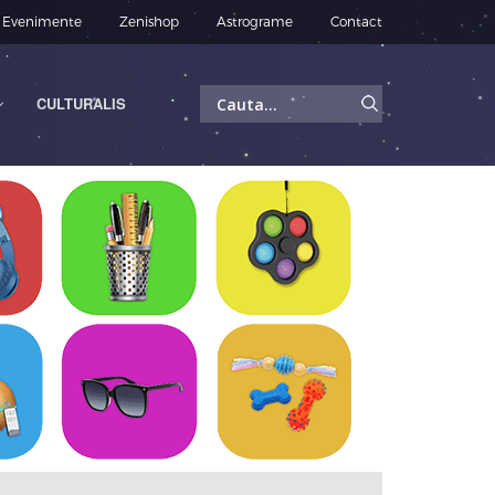
Evenimente
Zenishop
Astrograme
Contact
Caută
CULTURALIS