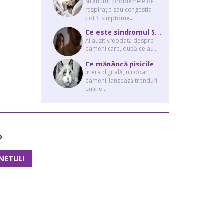
Strănutul, problemele de
respirație sau congestia
pot fi simptome
...
C
e este sindromul Stockholm și de ce victimele își apără agresorii.
Ai auzit vreodată despre
oameni care, după ce au
...
C
e mănâncă pisicile “influencer” pe Instagram? Hrana lor virală
În era digitală, nu doar
oamenii lanseaza trenduri
online
...
?
NETUL!