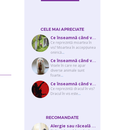
CELE MAI APRECIATE
C
e înseamnă când visezi că moare cineva apropiat? Interpretarea visului în ...
Ce reprezintă moartea în
vis? Moartea în accepţiunea
onirică
...
C
e înseamnă când visezi şobolani sau şoareci
Visele în care ne apar
diverse animale sunt
foarte
...
C
e înseamnă când visezi un drac? Interpretarea visului în care apar unul sau...
Ce reprezintă dracul în vis?
Dracul în vis este
...
RECOMANDATE
A
lergie sau răceală – cum îţi dai seama de ce suferi și de ce conteaz...