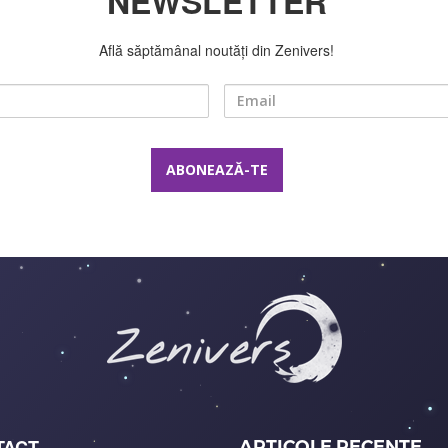
NEWSLETTER
Află săptămânal noutăți din Zenivers!
Nume
Email
TACT
ARTICOLE RECENTE