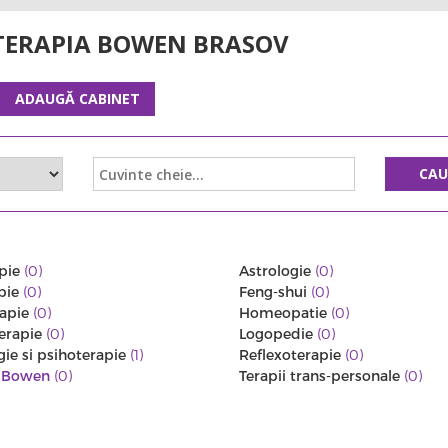
TERAPIA BOWEN BRASOV
ADAUGĂ CABINET
CA
pie
(0)
Astrologie
(0)
pie
(0)
Feng-shui
(0)
rapie
(0)
Homeopatie
(0)
erapie
(0)
Logopedie
(0)
gie si psihoterapie
(1)
Reflexoterapie
(0)
a Bowen
(0)
Terapii trans-personale
(0)