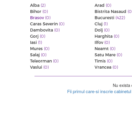
Alba
(2)
Arad
(0)
Bihor
(0)
Bistrita Nasaud
(0
Brasov
(0)
Bucuresti
(422)
Caras Severin
(0)
Cluj
(1)
Dambovita
(0)
Dolj
(0)
Gorj
(0)
Harghita
(0)
Iasi
(1)
Ilfov
(0)
Mures
(0)
Neamt
(0)
Salaj
(0)
Satu Mare
(0)
Teleorman
(0)
Timis
(0)
Vaslui
(0)
Vrancea
(0)
Nu exista 
Fii primul care-si inscrie cabinet