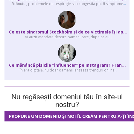
Strănutul, problemele de respirație sau congestia pot fi simptome
...
C
e este sindromul Stockholm și de ce victimele își apără agresorii.
Ai auzit vreodată despre oameni care, după ce au
...
C
e mănâncă pisicile “influencer” pe Instagram? Hrana lor virală
În era digitală, nu doar oamenii lanseaza trenduri online
...
Nu regăsești domeniul tău în site-ul
nostru?
PROPUNE UN DOMENIU ȘI NOI ÎL CREĂM PENTRU A-ȚI ÎN