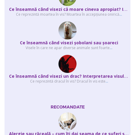
C
e înseamnă când visezi că moare cineva apropiat? Interpretarea visului în ...
Ce reprezintă moartea în vis? Moartea în accepţiunea onirică
...
Ce înseamnă când visezi şobolani sau şoareci
Visele în care ne apar diverse animale sunt foarte
...
C
e înseamnă când visezi un drac? Interpretarea visului în care apar unul sau...
Ce reprezintă dracul în vis? Dracul în vis este
...
RECOMANDATE
A
lergie sau răceală – cum îţi dai seama de ce suferi și de ce conteaz...