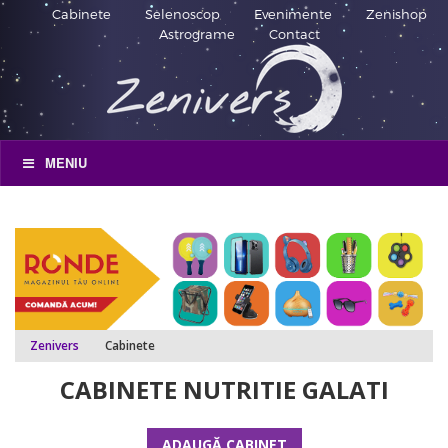
Cabinete
Selenoscop
Evenimente
Zenishop
Astrograme
Contact
MENIU
Zenivers
Cabinete
CABINETE NUTRITIE GALATI
ADAUGĂ CABINET