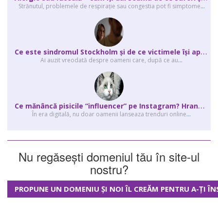
Strănutul, problemele de respirație sau congestia pot fi simptome
...
C
e este sindromul Stockholm și de ce victimele își apără agresorii.
Ai auzit vreodată despre oameni care, după ce au
...
C
e mănâncă pisicile “influencer” pe Instagram? Hrana lor virală
În era digitală, nu doar oamenii lanseaza trenduri online
...
Nu regăsești domeniul tău în site-ul
nostru?
PROPUNE UN DOMENIU ȘI NOI ÎL CREĂM PENTRU A-ȚI ÎN