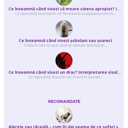
C
e înseamnă când visezi că moare cineva apropiat? Interpretarea visului în ...
Ce reprezintă moartea în vis? Moartea în accepţiunea onirică
...
Ce înseamnă când visezi şobolani sau şoareci
Visele în care ne apar diverse animale sunt foarte
...
C
e înseamnă când visezi un drac? Interpretarea visului în care apar unul sau...
Ce reprezintă dracul în vis? Dracul în vis este
...
RECOMANDATE
A
lergie sau răceală – cum îţi dai seama de ce suferi și de ce conteaz...