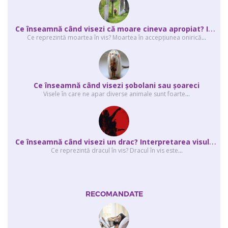
C
e înseamnă când visezi că moare cineva apropiat? Interpretarea visului în ...
Ce reprezintă moartea în vis? Moartea în accepţiunea onirică
...
Ce înseamnă când visezi şobolani sau şoareci
Visele în care ne apar diverse animale sunt foarte
...
C
e înseamnă când visezi un drac? Interpretarea visului în care apar unul sau...
Ce reprezintă dracul în vis? Dracul în vis este
...
RECOMANDATE