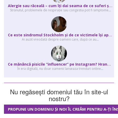
A
lergie sau răceală – cum îţi dai seama de ce suferi și de ce conteaz...
Strănutul, problemele de respirație sau congestia pot fi simptome
...
C
e este sindromul Stockholm și de ce victimele își apără agresorii.
Ai auzit vreodată despre oameni care, după ce au
...
C
e mănâncă pisicile “influencer” pe Instagram? Hrana lor virală
În era digitală, nu doar oamenii lanseaza trenduri online
...
Nu regăsești domeniul tău în site-ul
nostru?
PROPUNE UN DOMENIU ȘI NOI ÎL CREĂM PENTRU A-ȚI ÎN