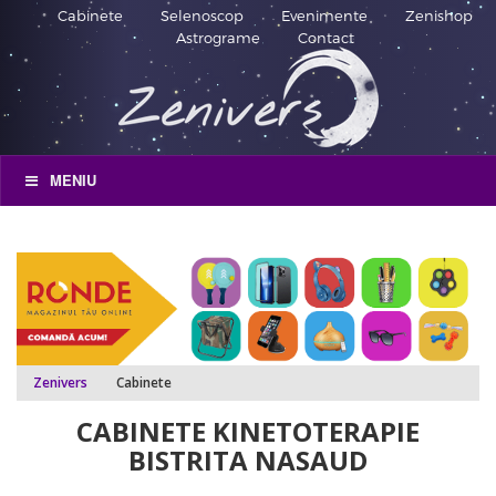
Cabinete
Selenoscop
Evenimente
Zenishop
Astrograme
Contact
MENIU
Zenivers
Cabinete
CABINETE KINETOTERAPIE
BISTRITA NASAUD