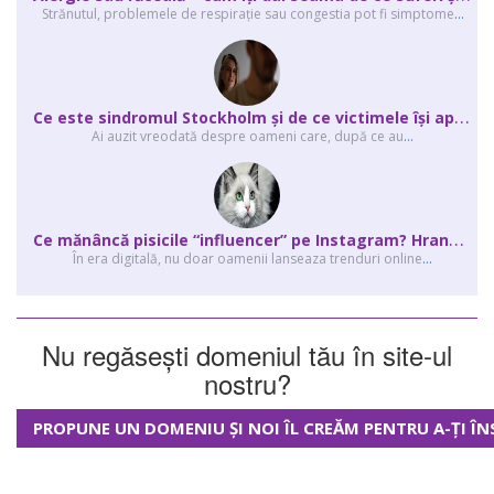
Strănutul, problemele de respirație sau congestia pot fi simptome
...
C
e este sindromul Stockholm și de ce victimele își apără agresorii.
Ai auzit vreodată despre oameni care, după ce au
...
C
e mănâncă pisicile “influencer” pe Instagram? Hrana lor virală
În era digitală, nu doar oamenii lanseaza trenduri online
...
Nu regăsești domeniul tău în site-ul
nostru?
PROPUNE UN DOMENIU ȘI NOI ÎL CREĂM PENTRU A-ȚI ÎN