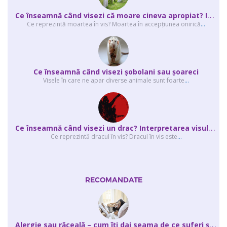
C
e înseamnă când visezi că moare cineva apropiat? Interpretarea visului în ...
Ce reprezintă moartea în vis? Moartea în accepţiunea onirică
...
Ce înseamnă când visezi şobolani sau şoareci
Visele în care ne apar diverse animale sunt foarte
...
C
e înseamnă când visezi un drac? Interpretarea visului în care apar unul sau...
Ce reprezintă dracul în vis? Dracul în vis este
...
RECOMANDATE
A
lergie sau răceală – cum îţi dai seama de ce suferi și de ce conteaz...