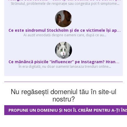
Strănutul, problemele de respirație sau congestia pot fi simptome
...
C
e este sindromul Stockholm și de ce victimele își apără agresorii.
Ai auzit vreodată despre oameni care, după ce au
...
C
e mănâncă pisicile “influencer” pe Instagram? Hrana lor virală
În era digitală, nu doar oamenii lanseaza trenduri online
...
Nu regăsești domeniul tău în site-ul
nostru?
PROPUNE UN DOMENIU ȘI NOI ÎL CREĂM PENTRU A-ȚI ÎN