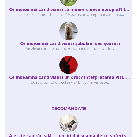
C
e înseamnă când visezi că moare cineva apropiat? Interpretarea visului în ...
Ce reprezintă moartea în vis? Moartea în accepţiunea onirică
...
Ce înseamnă când visezi şobolani sau şoareci
Visele în care ne apar diverse animale sunt foarte
...
C
e înseamnă când visezi un drac? Interpretarea visului în care apar unul sau...
Ce reprezintă dracul în vis? Dracul în vis este
...
RECOMANDATE
A
lergie sau răceală – cum îţi dai seama de ce suferi și de ce conteaz...