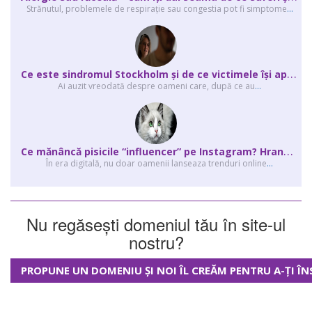
Strănutul, problemele de respirație sau congestia pot fi simptome
...
C
e este sindromul Stockholm și de ce victimele își apără agresorii.
Ai auzit vreodată despre oameni care, după ce au
...
C
e mănâncă pisicile “influencer” pe Instagram? Hrana lor virală
În era digitală, nu doar oamenii lanseaza trenduri online
...
Nu regăsești domeniul tău în site-ul
nostru?
PROPUNE UN DOMENIU ȘI NOI ÎL CREĂM PENTRU A-ȚI ÎN