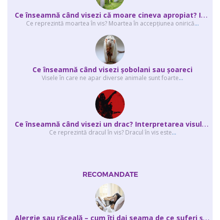
C
e înseamnă când visezi că moare cineva apropiat? Interpretarea visului în ...
Ce reprezintă moartea în vis? Moartea în accepţiunea onirică
...
Ce înseamnă când visezi şobolani sau şoareci
Visele în care ne apar diverse animale sunt foarte
...
C
e înseamnă când visezi un drac? Interpretarea visului în care apar unul sau...
Ce reprezintă dracul în vis? Dracul în vis este
...
RECOMANDATE
A
lergie sau răceală – cum îţi dai seama de ce suferi și de ce conteaz...