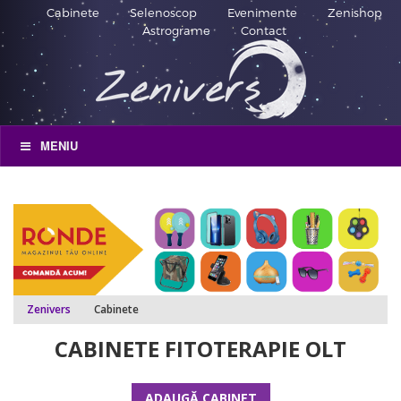
Cabinete
Selenoscop
Evenimente
Zenishop
Astrograme
Contact
MENIU
Zenivers
Cabinete
CABINETE FITOTERAPIE OLT
ADAUGĂ CABINET