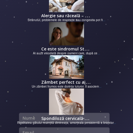
A
lergie sau răceală – cum îţi dai seama de ce suferi și de ce conteaz...
Strănutul, problemele de respirație sau congestia pot fi
...
C
e este sindromul Stockholm și de ce victimele își apără agresorii.
Ai auzit vreodată despre oameni care, după ce
...
Z
âmbet perfect cu ajutorul unui cabinet dentar
Un zâmbet frumos este dorința tuturor. Îl asociem
...
Nume
S
pondiloză cervicală – semnale de alarmă și soluții moderne chirurgie...
Rigiditatea gâtului resimțită dimineața, amorțeala persistentă a brațelor
...
Email