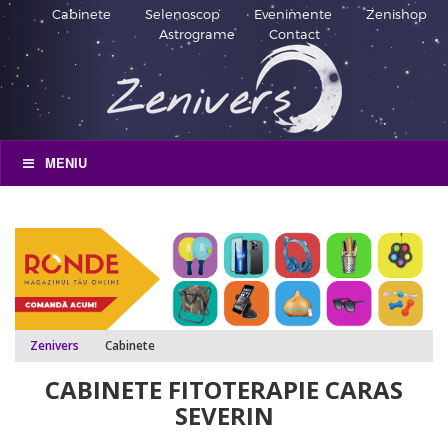
Cabinete
Selenoscop
Evenimente
Zenishop
Astrograme
Contact
MENIU
Zenivers
Cabinete
CABINETE FITOTERAPIE CARAS
SEVERIN