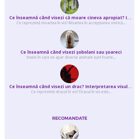
C
e înseamnă când visezi că moare cineva apropiat? Interpretarea visului în ...
Ce reprezintă moartea în vis? Moartea în accepţiunea onirică
...
Ce înseamnă când visezi şobolani sau şoareci
Visele în care ne apar diverse animale sunt foarte
...
C
e înseamnă când visezi un drac? Interpretarea visului în care apar unul sau...
Ce reprezintă dracul în vis? Dracul în vis este
...
RECOMANDATE