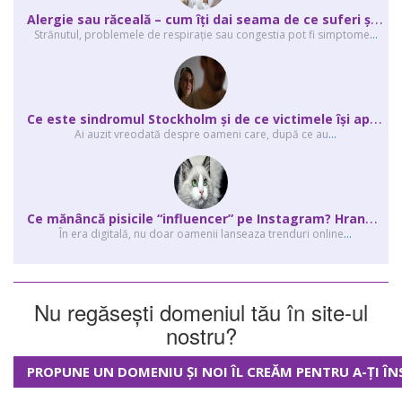
A
lergie sau răceală – cum îţi dai seama de ce suferi și de ce conteaz...
Strănutul, problemele de respirație sau congestia pot fi simptome
...
C
e este sindromul Stockholm și de ce victimele își apără agresorii.
Ai auzit vreodată despre oameni care, după ce au
...
C
e mănâncă pisicile “influencer” pe Instagram? Hrana lor virală
În era digitală, nu doar oamenii lanseaza trenduri online
...
Nu regăsești domeniul tău în site-ul
nostru?
PROPUNE UN DOMENIU ȘI NOI ÎL CREĂM PENTRU A-ȚI ÎN