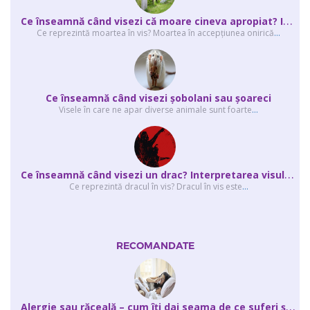
C
e înseamnă când visezi că moare cineva apropiat? Interpretarea visului în ...
Ce reprezintă moartea în vis? Moartea în accepţiunea onirică
...
Ce înseamnă când visezi şobolani sau şoareci
Visele în care ne apar diverse animale sunt foarte
...
C
e înseamnă când visezi un drac? Interpretarea visului în care apar unul sau...
Ce reprezintă dracul în vis? Dracul în vis este
...
RECOMANDATE
A
lergie sau răceală – cum îţi dai seama de ce suferi și de ce conteaz...