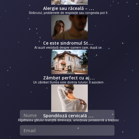
A
lergie sau răceală – cum îţi dai seama de ce suferi și de ce conteaz...
Strănutul, problemele de respirație sau congestia pot fi
...
C
e este sindromul Stockholm și de ce victimele își apără agresorii.
Ai auzit vreodată despre oameni care, după ce
...
Z
âmbet perfect cu ajutorul unui cabinet dentar
Un zâmbet frumos este dorința tuturor. Îl asociem
...
Nume
S
pondiloză cervicală – semnale de alarmă și soluții moderne chirurgie...
Rigiditatea gâtului resimțită dimineața, amorțeala persistentă a brațelor
...
Email