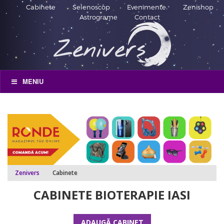
Cabinete
Selenoscop
Evenimente
Zenishop
Astrograme
Contact
MENIU
Zenivers
Cabinete
CABINETE BIOTERAPIE IASI
ADAUGĂ CABINET