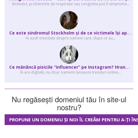
Strănutul, problemele de respirație sau congestia pot fi simptome
...
C
e este sindromul Stockholm și de ce victimele își apără agresorii.
Ai auzit vreodată despre oameni care, după ce au
...
C
e mănâncă pisicile “influencer” pe Instagram? Hrana lor virală
În era digitală, nu doar oamenii lanseaza trenduri online
...
Nu regăsești domeniul tău în site-ul
nostru?
PROPUNE UN DOMENIU ȘI NOI ÎL CREĂM PENTRU A-ȚI ÎN