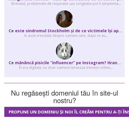
Strănutul, problemele de respirație sau congestia pot fi simptome
...
C
e este sindromul Stockholm și de ce victimele își apără agresorii.
Ai auzit vreodată despre oameni care, după ce au
...
C
e mănâncă pisicile “influencer” pe Instagram? Hrana lor virală
În era digitală, nu doar oamenii lanseaza trenduri online
...
Nu regăsești domeniul tău în site-ul
nostru?
PROPUNE UN DOMENIU ȘI NOI ÎL CREĂM PENTRU A-ȚI ÎN