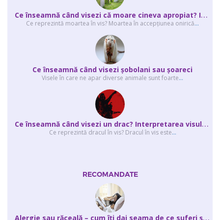
C
e înseamnă când visezi că moare cineva apropiat? Interpretarea visului în ...
Ce reprezintă moartea în vis? Moartea în accepţiunea onirică
...
Ce înseamnă când visezi şobolani sau şoareci
Visele în care ne apar diverse animale sunt foarte
...
C
e înseamnă când visezi un drac? Interpretarea visului în care apar unul sau...
Ce reprezintă dracul în vis? Dracul în vis este
...
RECOMANDATE
A
lergie sau răceală – cum îţi dai seama de ce suferi și de ce conteaz...