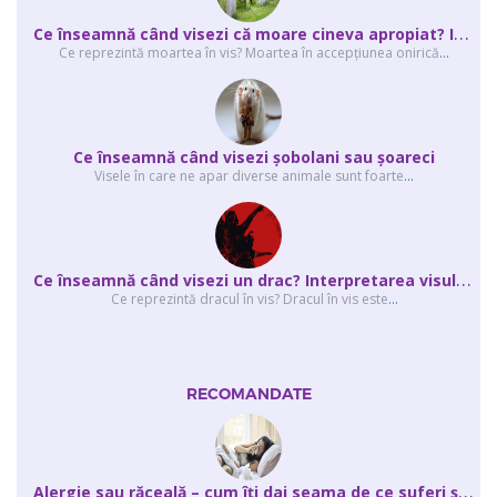
C
e înseamnă când visezi că moare cineva apropiat? Interpretarea visului în ...
Ce reprezintă moartea în vis? Moartea în accepţiunea onirică
...
Ce înseamnă când visezi şobolani sau şoareci
Visele în care ne apar diverse animale sunt foarte
...
C
e înseamnă când visezi un drac? Interpretarea visului în care apar unul sau...
Ce reprezintă dracul în vis? Dracul în vis este
...
RECOMANDATE
A
lergie sau răceală – cum îţi dai seama de ce suferi și de ce conteaz...