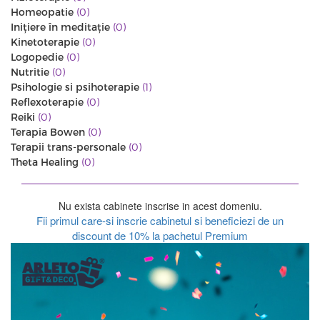
Homeopatie
(0)
Iniţiere în meditaţie
(0)
Kinetoterapie
(0)
Logopedie
(0)
Nutritie
(0)
Psihologie si psihoterapie
(1)
Reflexoterapie
(0)
Reiki
(0)
Terapia Bowen
(0)
Terapii trans-personale
(0)
Theta Healing
(0)
Nu exista cabinete inscrise in acest domeniu.
Fii primul care-si inscrie cabinetul si beneficiezi de un
discount de 10% la pachetul Premium