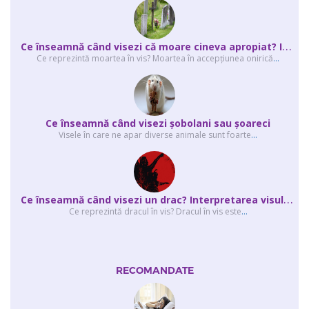
C
e înseamnă când visezi că moare cineva apropiat? Interpretarea visului în ...
Ce reprezintă moartea în vis? Moartea în accepţiunea onirică
...
Ce înseamnă când visezi şobolani sau şoareci
Visele în care ne apar diverse animale sunt foarte
...
C
e înseamnă când visezi un drac? Interpretarea visului în care apar unul sau...
Ce reprezintă dracul în vis? Dracul în vis este
...
RECOMANDATE