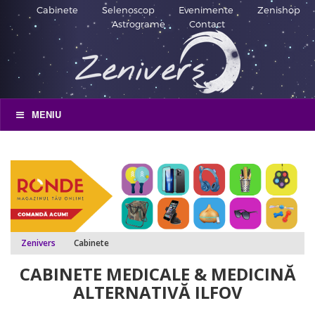
Cabinete
Selenoscop
Evenimente
Zenishop
Astrograme
Contact
MENIU
Zenivers
Cabinete
CABINETE MEDICALE & MEDICINĂ
ALTERNATIVĂ ILFOV