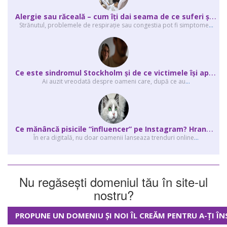
A
lergie sau răceală – cum îţi dai seama de ce suferi și de ce conteaz...
Strănutul, problemele de respirație sau congestia pot fi simptome
...
C
e este sindromul Stockholm și de ce victimele își apără agresorii.
Ai auzit vreodată despre oameni care, după ce au
...
C
e mănâncă pisicile “influencer” pe Instagram? Hrana lor virală
În era digitală, nu doar oamenii lanseaza trenduri online
...
Nu regăsești domeniul tău în site-ul
nostru?
PROPUNE UN DOMENIU ȘI NOI ÎL CREĂM PENTRU A-ȚI ÎN