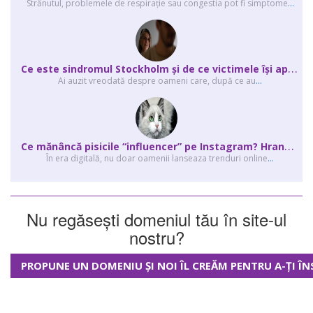
Strănutul, problemele de respirație sau congestia pot fi simptome
...
C
e este sindromul Stockholm și de ce victimele își apără agresorii.
Ai auzit vreodată despre oameni care, după ce au
...
C
e mănâncă pisicile “influencer” pe Instagram? Hrana lor virală
În era digitală, nu doar oamenii lanseaza trenduri online
...
Nu regăsești domeniul tău în site-ul
nostru?
PROPUNE UN DOMENIU ȘI NOI ÎL CREĂM PENTRU A-ȚI ÎN