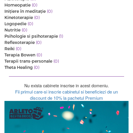
Homeopatie
(0)
Iniţiere în meditaţie
(0)
Kinetoterapie
(0)
Logopedie
(0)
Nutritie
(0)
Psihologie si psihoterapie
(1)
Reflexoterapie
(0)
Reiki
(0)
Terapia Bowen
(0)
Terapii trans-personale
(0)
Theta Healing
(0)
Nu exista cabinete inscrise in acest domeniu.
Fii primul care-si inscrie cabinetul si beneficiezi de un
discount de 10% la pachetul Premium