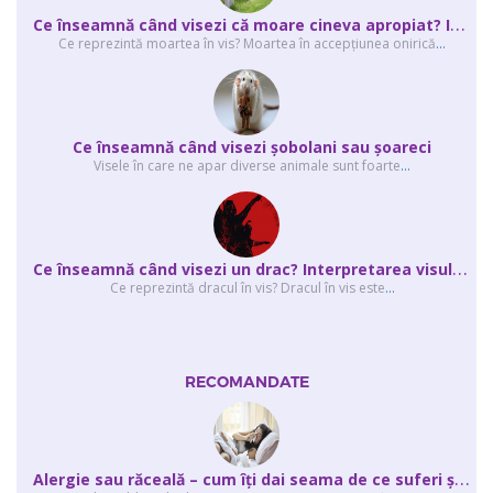
C
e înseamnă când visezi că moare cineva apropiat? Interpretarea visului în ...
Ce reprezintă moartea în vis? Moartea în accepţiunea onirică
...
Ce înseamnă când visezi şobolani sau şoareci
Visele în care ne apar diverse animale sunt foarte
...
C
e înseamnă când visezi un drac? Interpretarea visului în care apar unul sau...
Ce reprezintă dracul în vis? Dracul în vis este
...
RECOMANDATE
A
lergie sau răceală – cum îţi dai seama de ce suferi și de ce conteaz...