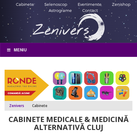
Cabinete
Selenoscop
Evenimente
Zenishop
Astrograme
Contact
MENIU
Zenivers
Cabinete
CABINETE MEDICALE & MEDICINĂ
ALTERNATIVĂ CLUJ