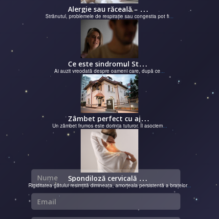
A
lergie sau răceală – cum îţi dai seama de ce suferi și de ce conteaz...
Strănutul, problemele de respirație sau congestia pot fi
...
C
e este sindromul Stockholm și de ce victimele își apără agresorii.
Ai auzit vreodată despre oameni care, după ce
...
Z
âmbet perfect cu ajutorul unui cabinet dentar
Un zâmbet frumos este dorința tuturor. Îl asociem
...
Nume
S
pondiloză cervicală – semnale de alarmă și soluții moderne chirurgie...
Rigiditatea gâtului resimțită dimineața, amorțeala persistentă a brațelor
...
Email