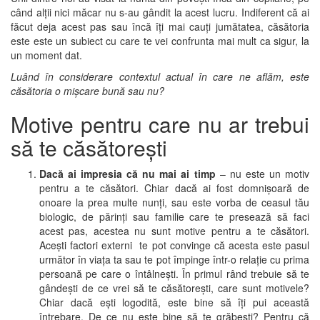
când alții nici măcar nu s-au gândit la acest lucru. Indiferent că ai
făcut deja acest pas sau încă îți mai cauți jumătatea, căsătoria
este este un subiect cu care te vei confrunta mai mult ca sigur, la
un moment dat.
Luând în considerare contextul actual în care ne aflăm, este
căsătoria o mișcare bună sau nu?
Motive pentru care nu ar trebui
să te căsătorești
Dacă ai impresia că nu mai ai timp
– nu este un motiv
pentru a te căsători. Chiar dacă ai fost domnișoară de
onoare la prea multe nunți, sau este vorba de ceasul tău
biologic, de părinți sau familie care te presează să faci
acest pas, acestea nu sunt motive pentru a te căsători.
Acești factori externi te pot convinge că acesta este pasul
următor în viața ta sau te pot împinge într-o relație cu prima
persoană pe care o întâlnești. În primul rând trebuie să te
gândești de ce vrei să te căsătorești, care sunt motivele?
Chiar dacă ești logodită, este bine să îți pui această
întrebare. De ce nu este bine să te grăbești? Pentru că