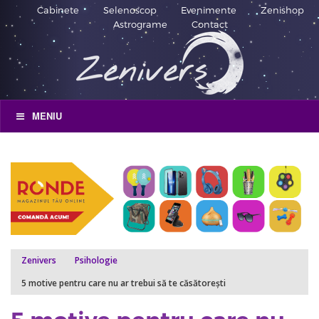
Cabinete
Selenoscop
Evenimente
Zenishop
Astrograme
Contact
MENIU
Zenivers
Psihologie
5 motive pentru care nu ar trebui să te căsătorești