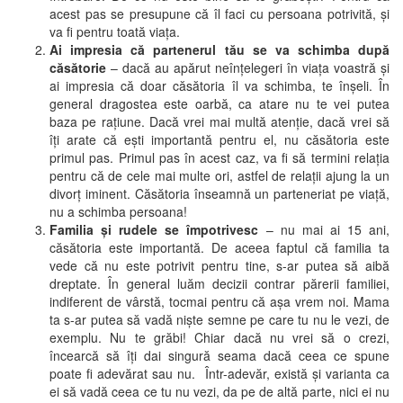
acest pas se presupune că îl faci cu persoana potrivită, și
va fi pentru toată viața.
Ai impresia că partenerul tău se va schimba după
căsătorie
– dacă au apărut neînțelegeri în viața voastră și
ai impresia că doar căsătoria îl va schimba, te înșeli. În
general dragostea este oarbă, ca atare nu te vei putea
baza pe rațiune. Dacă vrei mai multă atenție, dacă vrei să
îți arate că ești importantă pentru el, nu căsătoria este
primul pas. Primul pas în acest caz, va fi să termini relația
pentru că de cele mai multe ori, astfel de relații ajung la un
divorț iminent. Căsătoria înseamnă un parteneriat pe viață,
nu a schimba persoana!
Familia și rudele se împotrivesc
– nu mai ai 15 ani,
căsătoria este importantă. De aceea faptul că familia ta
vede că nu este potrivit pentru tine, s-ar putea să aibă
dreptate. În general luăm decizii contrar părerii familiei,
indiferent de vârstă, tocmai pentru că așa vrem noi. Mama
ta s-ar putea să vadă niște semne pe care tu nu le vezi, de
exemplu. Nu te grăbi! Chiar dacă nu vrei să o crezi,
încearcă să îți dai singură seama dacă ceea ce spune
poate fi adevărat sau nu. Într-adevăr, există și varianta ca
ei să vadă ceea ce tu nu vezi, da pe de altă parte, nici ei nu