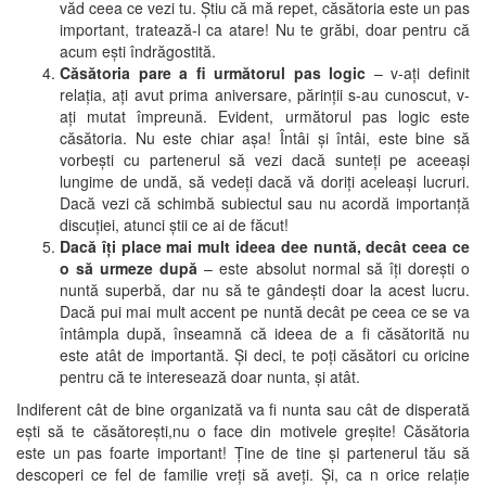
văd ceea ce vezi tu. Știu că mă repet, căsătoria este un pas
important, tratează-l ca atare! Nu te grăbi, doar pentru că
acum ești îndrăgostită.
Căsătoria pare a fi următorul pas logic
– v-ați definit
relația, ați avut prima aniversare, părinții s-au cunoscut, v-
ați mutat împreună. Evident, următorul pas logic este
căsătoria. Nu este chiar așa! Întâi și întâi, este bine să
vorbești cu partenerul să vezi dacă sunteți pe aceeași
lungime de undă, să vedeți dacă vă doriți aceleași lucruri.
Dacă vezi că schimbă subiectul sau nu acordă importanță
discuției, atunci știi ce ai de făcut!
Dacă îți place mai mult ideea dee nuntă, decât ceea ce
o să urmeze după
– este absolut normal să îți dorești o
nuntă superbă, dar nu să te gândești doar la acest lucru.
Dacă pui mai mult accent pe nuntă decât pe ceea ce se va
întâmpla după, înseamnă că ideea de a fi căsătorită nu
este atât de importantă. Și deci, te poți căsători cu oricine
pentru că te interesează doar nunta, și atât.
Indiferent cât de bine organizată va fi nunta sau cât de disperată
ești să te căsătorești,nu o face din motivele greșite! Căsătoria
este un pas foarte important! Ține de tine și partenerul tău să
descoperi ce fel de familie vreți să aveți. Și, ca n orice relație