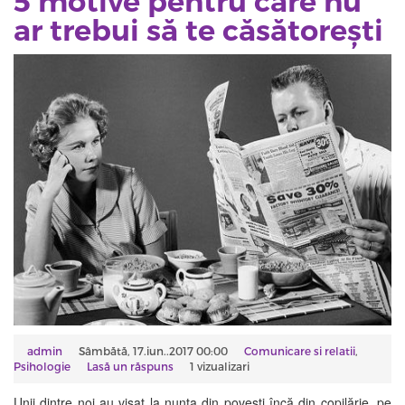
5 motive pentru care nu
ar trebui să te căsătorești
admin
Sâmbătă, 17.iun..2017 00:00
Comunicare si relatii
,
Psihologie
Lasă un răspuns
1 vizualizari
Unii dintre noi au visat la nunta din povești încă din copilărie, pe