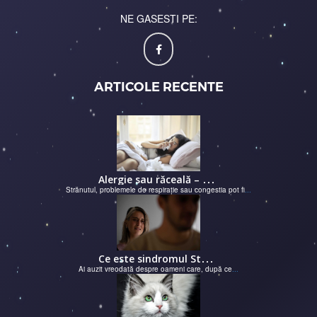
NE GASESTI PE:
ARTICOLE RECENTE
A
lergie sau răceală – cum îţi dai seama de ce suferi și de ce conteaz...
Strănutul, problemele de respirație sau congestia pot fi
...
C
e este sindromul Stockholm și de ce victimele își apără agresorii.
Ai auzit vreodată despre oameni care, după ce
...