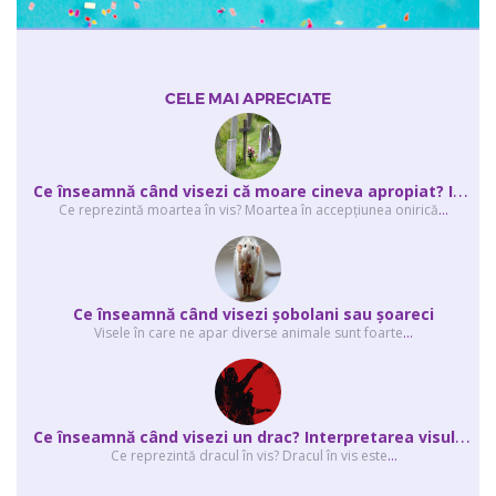
CELE MAI APRECIATE
C
e înseamnă când visezi că moare cineva apropiat? Interpretarea visului în ...
Ce reprezintă moartea în vis? Moartea în accepţiunea onirică
...
Ce înseamnă când visezi şobolani sau şoareci
Visele în care ne apar diverse animale sunt foarte
...
C
e înseamnă când visezi un drac? Interpretarea visului în care apar unul sau...
Ce reprezintă dracul în vis? Dracul în vis este
...