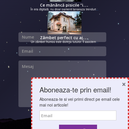
C
e mănâncă pisicile “influencer” pe Instagram? Hrana lor virală
În era digitală, nu doar oamenii lanseaza trenduri
...
Nume
Z
âmbet perfect cu ajutorul unui cabinet dentar
Un zâmbet frumos este dorința tuturor. Îl asociem
...
Email
Mesaj
×
Aboneaza-te prin email!
Aboneaza-te si vei primi direct pe email cele
mai noi articole!
Email