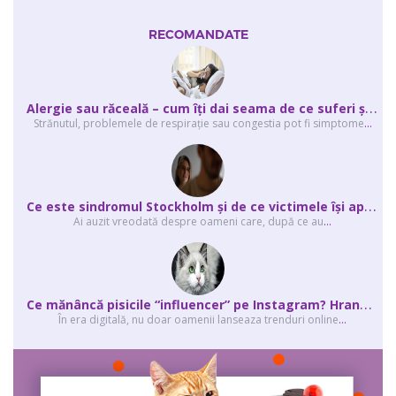
RECOMANDATE
A
lergie sau răceală – cum îţi dai seama de ce suferi și de ce conteaz...
Strănutul, problemele de respirație sau congestia pot fi simptome
...
C
e este sindromul Stockholm și de ce victimele își apără agresorii.
Ai auzit vreodată despre oameni care, după ce au
...
C
e mănâncă pisicile “influencer” pe Instagram? Hrana lor virală
În era digitală, nu doar oamenii lanseaza trenduri online
...