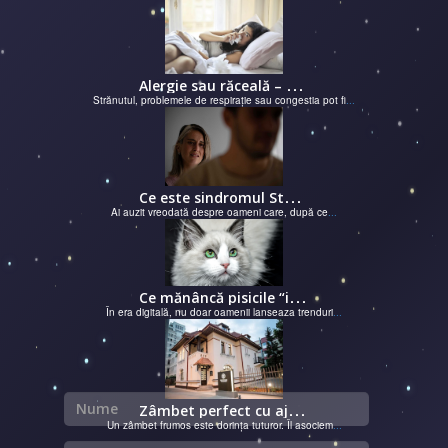
A
lergie sau răceală – cum îţi dai seama de ce suferi și de ce conteaz...
Strănutul, problemele de respirație sau congestia pot fi
...
C
e este sindromul Stockholm și de ce victimele își apără agresorii.
Ai auzit vreodată despre oameni care, după ce
...
C
e mănâncă pisicile “influencer” pe Instagram? Hrana lor virală
În era digitală, nu doar oamenii lanseaza trenduri
...
Nume
Z
âmbet perfect cu ajutorul unui cabinet dentar
Un zâmbet frumos este dorința tuturor. Îl asociem
...