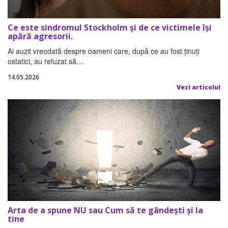
Ce este sindromul Stockholm și de ce victimele își
apără agresorii.
Ai auzit vreodată despre oameni care, după ce au fost ținuți
ostatici, au refuzat să…
14.05.2026
Vezi articolul
Arta de a spune NU sau Cum să te gândești și la
tine