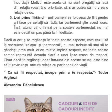
încordați? Motivul este acela că nu sunt pregătiți să facă
din relația voastră o prioritate, și, s-ar putea să nu vrea o
relație deloc.
L-ai prins flirtând
– unii oameni se folosesc de flirt pentru
a-i face pe ceilalți să râdă, iar partenerul știe acest lucru.
Însă, atunci când flirtezi pe la spatele partenerului, nu mai
este decât un pas până la infidelitate.
Dacă ai citit și te regăsești în toate aceste aspecte, este cazul să
îți revizuiești ”relația” și ”partenerul”, nu mai trebuie să stai să te
gândești prea mult. orice relație implică respect, iar toate aceste
semne reprezintă dovada clară a unei lipse crase de respect.
Chiar dacă te regăsești doar într-una din aceste situații este bine
să îți revizuiești oricum relația cu partenerul de viață.
” Ca să fii respectat, începe prin a te respecta.”- Tudor
Arghezi
Alexandra Dănciulescu