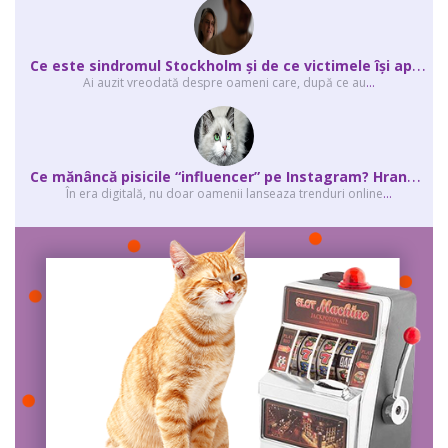
C
e este sindromul Stockholm și de ce victimele își apără agresorii.
Ai auzit vreodată despre oameni care, după ce au
...
C
e mănâncă pisicile “influencer” pe Instagram? Hrana lor virală
În era digitală, nu doar oamenii lanseaza trenduri online
...