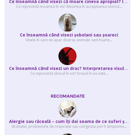
C
e înseamnă când visezi că moare cineva apropiat? Interpretarea visului în ...
Ce reprezintă moartea în vis? Moartea în accepţiunea onirică
...
Ce înseamnă când visezi şobolani sau şoareci
Visele în care ne apar diverse animale sunt foarte
...
C
e înseamnă când visezi un drac? Interpretarea visului în care apar unul sau...
Ce reprezintă dracul în vis? Dracul în vis este
...
RECOMANDATE
A
lergie sau răceală – cum îţi dai seama de ce suferi și de ce conteaz...
Strănutul, problemele de respirație sau congestia pot fi simptome
...