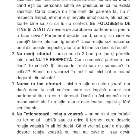
când ești cu persoana iubită se presupune că nu există
sacrificii. Când cineva nu ține cont de părerea ta, nu îți
respectă timpul, eforturile și nevoile emoționale, atunci poți
foarte bine să zici că tu nu contezi.
SE FOLOSEȘTE DE
TINE ȘI ATÂT!
Ai nevoie de aprobarea partenerului pentru
a face ceva? Partenerul decide când, cum și cu cine vă
vedeți? Ideile tale sunt ignorate? Dacă relaționezi măcar cu
unul din aceste aspecte, atunci ar fi bine să deschizi ochii!
Nu meriți efortul
– adică nu dă 2 bani pe tine și părerile
tale, deci
NU TE RESPECTĂ
. Cum comunică partenerul cu
tine? Te critică? Îți răspunde ironic sau cu sarcasm? Te
critică? Atunci nu valorezi în ochii săi nici cât o ceapă
degerat, din păcate!
Numai tu faci eforturi
– nici o relație nu este ușoară, dar
dacă doar tu ești cel/cea care se implică atunci clar
partenerul tău nu este interesat. Dacă nu ăși asumă nici o
responsabilitate în relație, atunci este imatur, egoist și fără
sentimente.
Nu ”etichetează” relația voastră
– nu se simt confortabil
cu termenul iubit/ă sau cu orice lt termen care descrie
relația voastră în alt fel decât Când vrei să porți o discuție
despre relația voastră nu mai au cuvinte sau devin