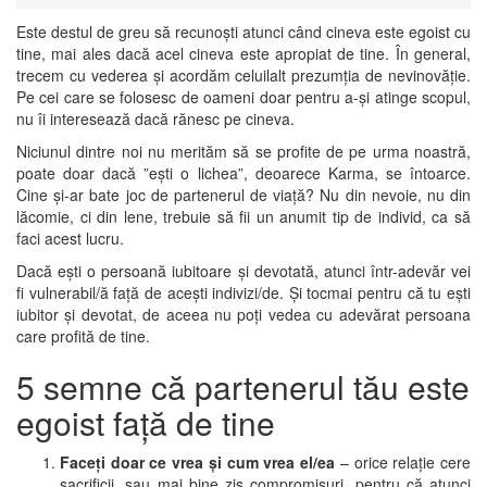
Este destul de greu să recunoști atunci când cineva este egoist cu
tine, mai ales dacă acel cineva este apropiat de tine. În general,
trecem cu vederea și acordăm celuilalt prezumția de nevinovăție.
Pe cei care se folosesc de oameni doar pentru a-și atinge scopul,
nu îi interesează dacă rănesc pe cineva.
Niciunul dintre noi nu merităm să se profite de pe urma noastră,
poate doar dacă ”ești o lichea”, deoarece Karma, se întoarce.
Cine și-ar bate joc de partenerul de viață? Nu din nevoie, nu din
lăcomie, ci din lene, trebuie să fii un anumit tip de individ, ca să
faci acest lucru.
Dacă ești o persoană iubitoare și devotată, atunci într-adevăr vei
fi vulnerabil/ă față de acești indivizi/de. Și tocmai pentru că tu ești
iubitor și devotat, de aceea nu poți vedea cu adevărat persoana
care profită de tine.
5 semne că partenerul tău este
egoist față de tine
Faceți doar ce vrea și cum vrea el/ea
– orice relație cere
sacrificii, sau mai bine zis compromisuri, pentru că atunci