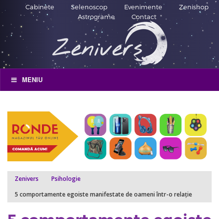
Cabinete
Selenoscop
Evenimente
Zenishop
Astrograme
Contact
MENIU
Zenivers
Psihologie
5 comportamente egoiste manifestate de oameni într-o relație