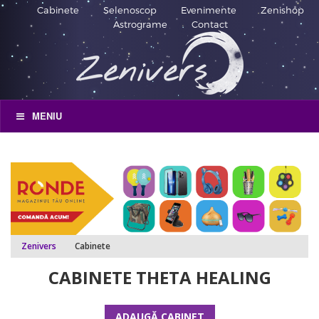
Cabinete
Selenoscop
Evenimente
Zenishop
Astrograme
Contact
MENIU
Zenivers
Cabinete
CABINETE THETA HEALING
ADAUGĂ CABINET