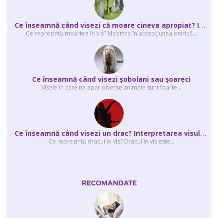
C
e înseamnă când visezi că moare cineva apropiat? Interpretarea visului în ...
Ce reprezintă moartea în vis? Moartea în accepţiunea onirică
...
Ce înseamnă când visezi şobolani sau şoareci
Visele în care ne apar diverse animale sunt foarte
...
C
e înseamnă când visezi un drac? Interpretarea visului în care apar unul sau...
Ce reprezintă dracul în vis? Dracul în vis este
...
RECOMANDATE