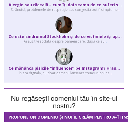
A
lergie sau răceală – cum îţi dai seama de ce suferi și de ce conteaz...
Strănutul, problemele de respirație sau congestia pot fi simptome
...
C
e este sindromul Stockholm și de ce victimele își apără agresorii.
Ai auzit vreodată despre oameni care, după ce au
...
C
e mănâncă pisicile “influencer” pe Instagram? Hrana lor virală
În era digitală, nu doar oamenii lanseaza trenduri online
...
Nu regăsești domeniul tău în site-ul
nostru?
PROPUNE UN DOMENIU ȘI NOI ÎL CREĂM PENTRU A-ȚI ÎN