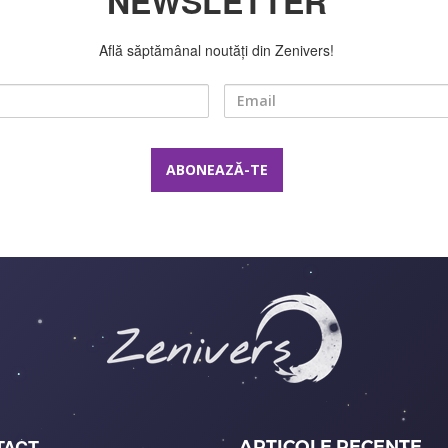
NEWSLETTER
Află săptămânal noutăți din Zenivers!
Nume
Email
TACT
ARTICOLE RECENTE