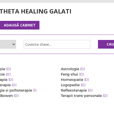
 THETA HEALING GALATI
ADAUGĂ CABINET
CA
pie
(0)
Astrologie
(0)
pie
(0)
Feng-shui
(0)
rapie
(0)
Homeopatie
(0)
erapie
(0)
Logopedie
(0)
gie si psihoterapie
(1)
Reflexoterapie
(0)
a Bowen
(0)
Terapii trans-personale
(0)