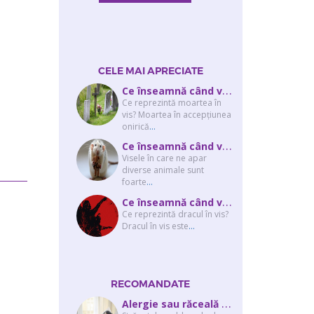
CELE MAI APRECIATE
C
e înseamnă când visezi că moare cineva apropiat? Interpretarea visului în ...
Ce reprezintă moartea în
vis? Moartea în accepţiunea
onirică
...
C
e înseamnă când visezi şobolani sau şoareci
Visele în care ne apar
diverse animale sunt
foarte
...
C
e înseamnă când visezi un drac? Interpretarea visului în care apar unul sau...
Ce reprezintă dracul în vis?
Dracul în vis este
...
RECOMANDATE
A
lergie sau răceală – cum îţi dai seama de ce suferi și de ce conteaz...