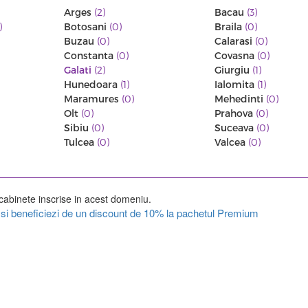
Arges
(2)
Bacau
(3)
)
Botosani
(0)
Braila
(0)
Buzau
(0)
Calarasi
(0)
Constanta
(0)
Covasna
(0)
Galati
(2)
Giurgiu
(1)
Hunedoara
(1)
Ialomita
(1)
Maramures
(0)
Mehedinti
(0)
Olt
(0)
Prahova
(0)
Sibiu
(0)
Suceava
(0)
Tulcea
(0)
Valcea
(0)
cabinete inscrise in acest domeniu.
ul si beneficiezi de un discount de 10% la pachetul Premium