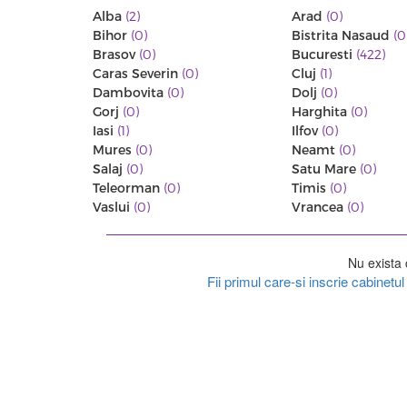
Alba
(2)
Arad
(0)
Bihor
(0)
Bistrita Nasaud
(0
Brasov
(0)
Bucuresti
(422)
Caras Severin
(0)
Cluj
(1)
Dambovita
(0)
Dolj
(0)
Gorj
(0)
Harghita
(0)
Iasi
(1)
Ilfov
(0)
Mures
(0)
Neamt
(0)
Salaj
(0)
Satu Mare
(0)
Teleorman
(0)
Timis
(0)
Vaslui
(0)
Vrancea
(0)
Nu exista 
Fii primul care-si inscrie cabinet