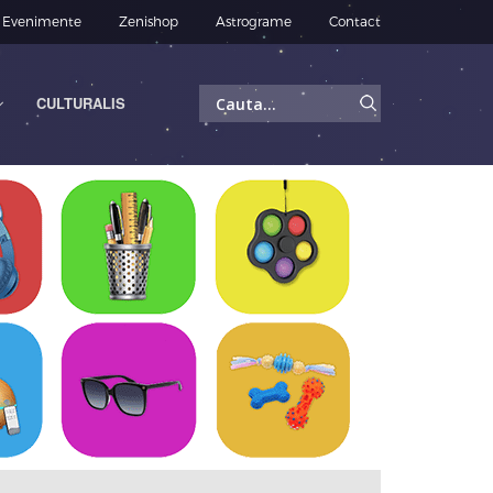
Evenimente
Zenishop
Astrograme
Contact
Caută
CULTURALIS