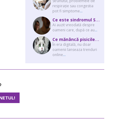
Strănutul, problemele de
respirație sau congestia
pot fi simptome
...
C
e este sindromul Stockholm și de ce victimele își apără agresorii.
Ai auzit vreodată despre
oameni care, după ce au
...
C
e mănâncă pisicile “influencer” pe Instagram? Hrana lor virală
În era digitală, nu doar
oamenii lanseaza trenduri
online
...
?
NETUL!