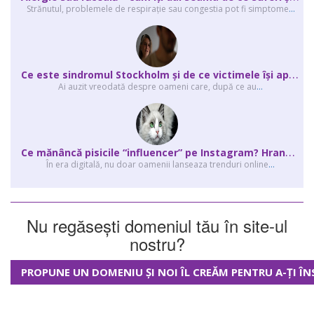
Strănutul, problemele de respirație sau congestia pot fi simptome
...
C
e este sindromul Stockholm și de ce victimele își apără agresorii.
Ai auzit vreodată despre oameni care, după ce au
...
C
e mănâncă pisicile “influencer” pe Instagram? Hrana lor virală
În era digitală, nu doar oamenii lanseaza trenduri online
...
Nu regăsești domeniul tău în site-ul
nostru?
PROPUNE UN DOMENIU ȘI NOI ÎL CREĂM PENTRU A-ȚI ÎN