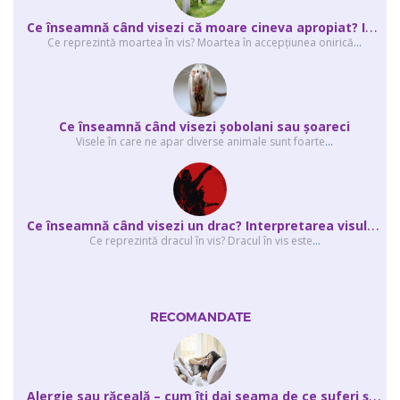
C
e înseamnă când visezi că moare cineva apropiat? Interpretarea visului în ...
Ce reprezintă moartea în vis? Moartea în accepţiunea onirică
...
Ce înseamnă când visezi şobolani sau şoareci
Visele în care ne apar diverse animale sunt foarte
...
C
e înseamnă când visezi un drac? Interpretarea visului în care apar unul sau...
Ce reprezintă dracul în vis? Dracul în vis este
...
RECOMANDATE
A
lergie sau răceală – cum îţi dai seama de ce suferi și de ce conteaz...