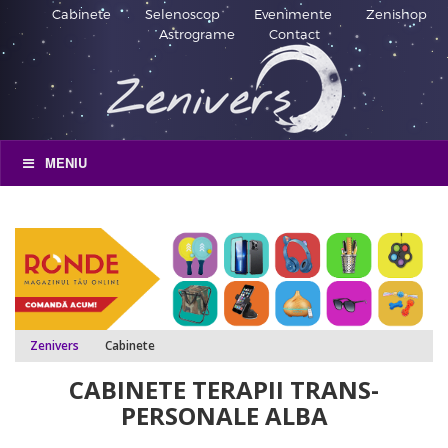
Cabinete
Selenoscop
Evenimente
Zenishop
Astrograme
Contact
MENIU
Zenivers
Cabinete
CABINETE TERAPII TRANS-
PERSONALE ALBA