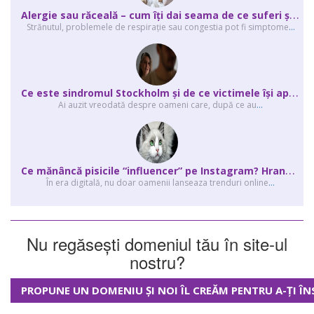
A
lergie sau răceală – cum îţi dai seama de ce suferi și de ce conteaz...
Strănutul, problemele de respirație sau congestia pot fi simptome
...
C
e este sindromul Stockholm și de ce victimele își apără agresorii.
Ai auzit vreodată despre oameni care, după ce au
...
C
e mănâncă pisicile “influencer” pe Instagram? Hrana lor virală
În era digitală, nu doar oamenii lanseaza trenduri online
...
Nu regăsești domeniul tău în site-ul
nostru?
PROPUNE UN DOMENIU ȘI NOI ÎL CREĂM PENTRU A-ȚI ÎN