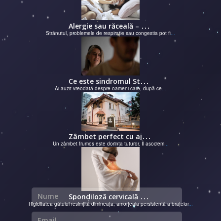
A
lergie sau răceală – cum îţi dai seama de ce suferi și de ce conteaz...
Strănutul, problemele de respirație sau congestia pot fi
...
C
e este sindromul Stockholm și de ce victimele își apără agresorii.
Ai auzit vreodată despre oameni care, după ce
...
Z
âmbet perfect cu ajutorul unui cabinet dentar
Un zâmbet frumos este dorința tuturor. Îl asociem
...
Nume
S
pondiloză cervicală – semnale de alarmă și soluții moderne chirurgie...
Rigiditatea gâtului resimțită dimineața, amorțeala persistentă a brațelor
...
Email