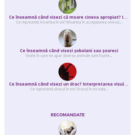
C
e înseamnă când visezi că moare cineva apropiat? Interpretarea visului în ...
Ce reprezintă moartea în vis? Moartea în accepţiunea onirică
...
Ce înseamnă când visezi şobolani sau şoareci
Visele în care ne apar diverse animale sunt foarte
...
C
e înseamnă când visezi un drac? Interpretarea visului în care apar unul sau...
Ce reprezintă dracul în vis? Dracul în vis este
...
RECOMANDATE