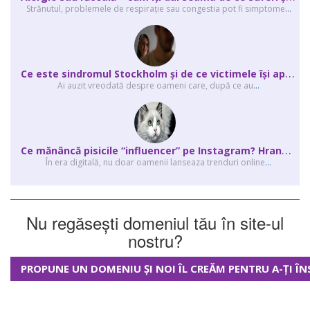
Strănutul, problemele de respirație sau congestia pot fi simptome
...
C
e este sindromul Stockholm și de ce victimele își apără agresorii.
Ai auzit vreodată despre oameni care, după ce au
...
C
e mănâncă pisicile “influencer” pe Instagram? Hrana lor virală
În era digitală, nu doar oamenii lanseaza trenduri online
...
Nu regăsești domeniul tău în site-ul
nostru?
PROPUNE UN DOMENIU ȘI NOI ÎL CREĂM PENTRU A-ȚI ÎN