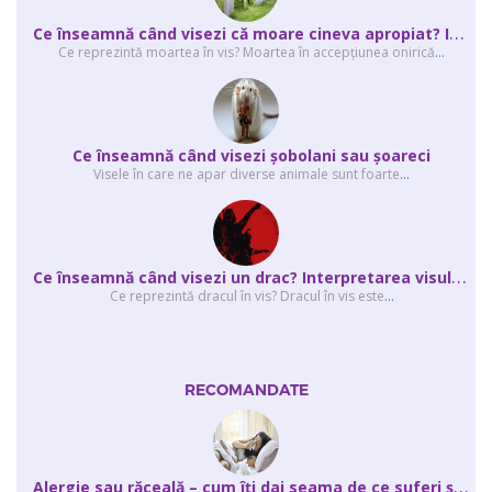
C
e înseamnă când visezi că moare cineva apropiat? Interpretarea visului în ...
Ce reprezintă moartea în vis? Moartea în accepţiunea onirică
...
Ce înseamnă când visezi şobolani sau şoareci
Visele în care ne apar diverse animale sunt foarte
...
C
e înseamnă când visezi un drac? Interpretarea visului în care apar unul sau...
Ce reprezintă dracul în vis? Dracul în vis este
...
RECOMANDATE
A
lergie sau răceală – cum îţi dai seama de ce suferi și de ce conteaz...