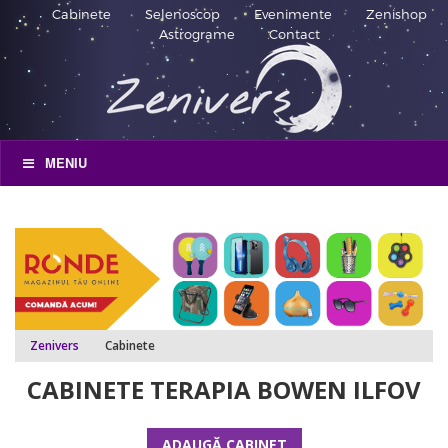
Cabinete
Selenoscop
Evenimente
Zenishop
Astrograme
Contact
MENIU
Zenivers
Cabinete
CABINETE TERAPIA BOWEN ILFOV
ADAUGĂ CABINET