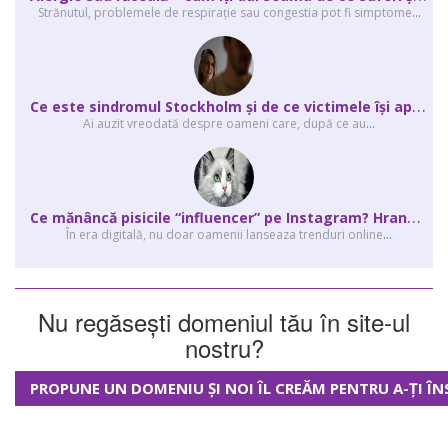
Strănutul, problemele de respirație sau congestia pot fi simptome
...
C
e este sindromul Stockholm și de ce victimele își apără agresorii.
Ai auzit vreodată despre oameni care, după ce au
...
C
e mănâncă pisicile “influencer” pe Instagram? Hrana lor virală
În era digitală, nu doar oamenii lanseaza trenduri online
...
Nu regăsești domeniul tău în site-ul
nostru?
PROPUNE UN DOMENIU ȘI NOI ÎL CREĂM PENTRU A-ȚI ÎN