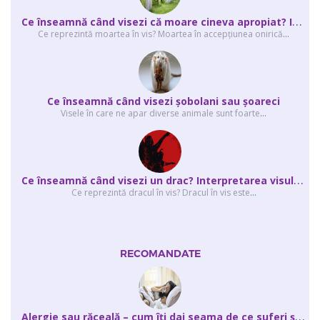
C
e înseamnă când visezi că moare cineva apropiat? Interpretarea visului în ...
Ce reprezintă moartea în vis? Moartea în accepţiunea onirică
...
Ce înseamnă când visezi şobolani sau şoareci
Visele în care ne apar diverse animale sunt foarte
...
C
e înseamnă când visezi un drac? Interpretarea visului în care apar unul sau...
Ce reprezintă dracul în vis? Dracul în vis este
...
RECOMANDATE
A
lergie sau răceală – cum îţi dai seama de ce suferi și de ce conteaz...