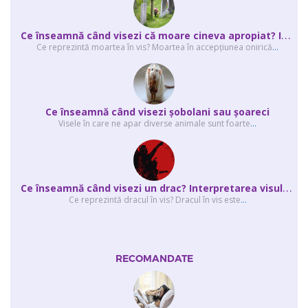
C
e înseamnă când visezi că moare cineva apropiat? Interpretarea visului în ...
Ce reprezintă moartea în vis? Moartea în accepţiunea onirică
...
Ce înseamnă când visezi şobolani sau şoareci
Visele în care ne apar diverse animale sunt foarte
...
C
e înseamnă când visezi un drac? Interpretarea visului în care apar unul sau...
Ce reprezintă dracul în vis? Dracul în vis este
...
RECOMANDATE