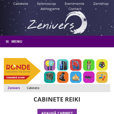
Cabinete
Selenoscop
Evenimente
Zenishop
Astrograme
Contact
MENIU
Zenivers
Cabinete
CABINETE REIKI
ADAUGĂ CABINET