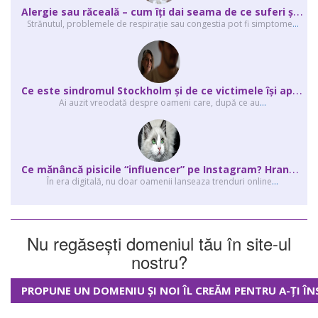
A
lergie sau răceală – cum îţi dai seama de ce suferi și de ce conteaz...
Strănutul, problemele de respirație sau congestia pot fi simptome
...
C
e este sindromul Stockholm și de ce victimele își apără agresorii.
Ai auzit vreodată despre oameni care, după ce au
...
C
e mănâncă pisicile “influencer” pe Instagram? Hrana lor virală
În era digitală, nu doar oamenii lanseaza trenduri online
...
Nu regăsești domeniul tău în site-ul
nostru?
PROPUNE UN DOMENIU ȘI NOI ÎL CREĂM PENTRU A-ȚI ÎN