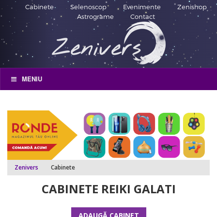
Cabinete
Selenoscop
Evenimente
Zenishop
Astrograme
Contact
MENIU
Zenivers
Cabinete
CABINETE REIKI GALATI
ADAUGĂ CABINET