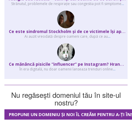
Strănutul, problemele de respirație sau congestia pot fi simptome
...
C
e este sindromul Stockholm și de ce victimele își apără agresorii.
Ai auzit vreodată despre oameni care, după ce au
...
C
e mănâncă pisicile “influencer” pe Instagram? Hrana lor virală
În era digitală, nu doar oamenii lanseaza trenduri online
...
Nu regăsești domeniul tău în site-ul
nostru?
PROPUNE UN DOMENIU ȘI NOI ÎL CREĂM PENTRU A-ȚI ÎN