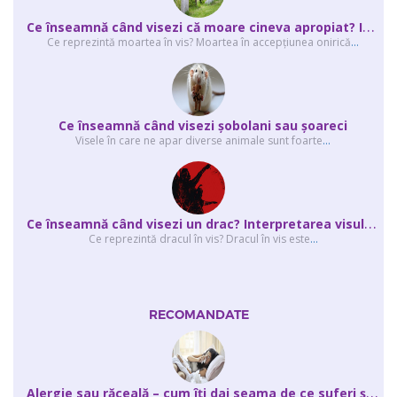
C
e înseamnă când visezi că moare cineva apropiat? Interpretarea visului în ...
Ce reprezintă moartea în vis? Moartea în accepţiunea onirică
...
Ce înseamnă când visezi şobolani sau şoareci
Visele în care ne apar diverse animale sunt foarte
...
C
e înseamnă când visezi un drac? Interpretarea visului în care apar unul sau...
Ce reprezintă dracul în vis? Dracul în vis este
...
RECOMANDATE
A
lergie sau răceală – cum îţi dai seama de ce suferi și de ce conteaz...