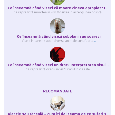
C
e înseamnă când visezi că moare cineva apropiat? Interpretarea visului în ...
Ce reprezintă moartea în vis? Moartea în accepţiunea onirică
...
Ce înseamnă când visezi şobolani sau şoareci
Visele în care ne apar diverse animale sunt foarte
...
C
e înseamnă când visezi un drac? Interpretarea visului în care apar unul sau...
Ce reprezintă dracul în vis? Dracul în vis este
...
RECOMANDATE
A
lergie sau răceală – cum îţi dai seama de ce suferi și de ce conteaz...