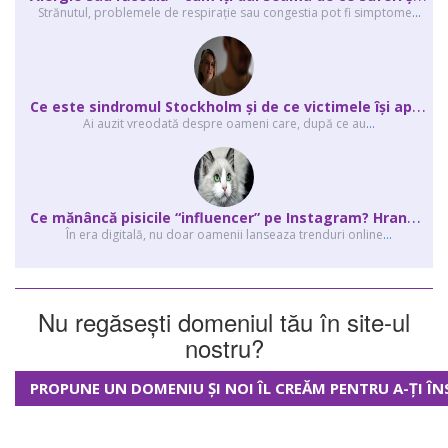
Strănutul, problemele de respirație sau congestia pot fi simptome
...
C
e este sindromul Stockholm și de ce victimele își apără agresorii.
Ai auzit vreodată despre oameni care, după ce au
...
C
e mănâncă pisicile “influencer” pe Instagram? Hrana lor virală
În era digitală, nu doar oamenii lanseaza trenduri online
...
Nu regăsești domeniul tău în site-ul
nostru?
PROPUNE UN DOMENIU ȘI NOI ÎL CREĂM PENTRU A-ȚI ÎN