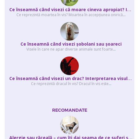
C
e înseamnă când visezi că moare cineva apropiat? Interpretarea visului în ...
Ce reprezintă moartea în vis? Moartea în accepţiunea onirică
...
Ce înseamnă când visezi şobolani sau şoareci
Visele în care ne apar diverse animale sunt foarte
...
C
e înseamnă când visezi un drac? Interpretarea visului în care apar unul sau...
Ce reprezintă dracul în vis? Dracul în vis este
...
RECOMANDATE
A
lergie sau răceală – cum îţi dai seama de ce suferi și de ce conteaz...