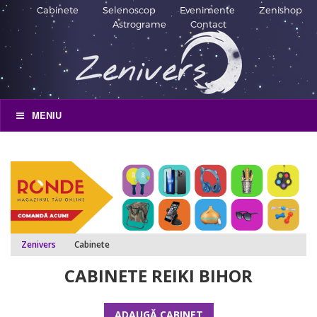
Cabinete
Selenoscop
Evenimente
Zenishop
Astrograme
Contact
MENIU
Zenivers
Cabinete
CABINETE REIKI BIHOR
ADAUGĂ CABINET