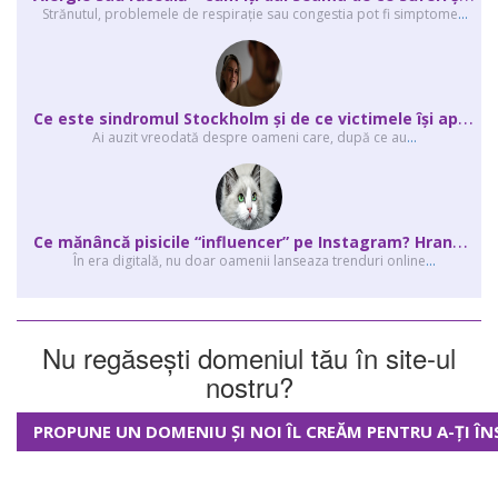
Strănutul, problemele de respirație sau congestia pot fi simptome
...
C
e este sindromul Stockholm și de ce victimele își apără agresorii.
Ai auzit vreodată despre oameni care, după ce au
...
C
e mănâncă pisicile “influencer” pe Instagram? Hrana lor virală
În era digitală, nu doar oamenii lanseaza trenduri online
...
Nu regăsești domeniul tău în site-ul
nostru?
PROPUNE UN DOMENIU ȘI NOI ÎL CREĂM PENTRU A-ȚI ÎN