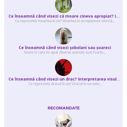
C
e înseamnă când visezi că moare cineva apropiat? Interpretarea visului în ...
Ce reprezintă moartea în vis? Moartea în accepţiunea onirică
...
Ce înseamnă când visezi şobolani sau şoareci
Visele în care ne apar diverse animale sunt foarte
...
C
e înseamnă când visezi un drac? Interpretarea visului în care apar unul sau...
Ce reprezintă dracul în vis? Dracul în vis este
...
RECOMANDATE