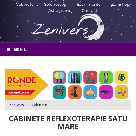
Cabinete
Selenoscop
Evenimente
Zenishop
Astrograme
Contact
MENIU
Zenivers
Cabinete
CABINETE REFLEXOTERAPIE SATU
MARE