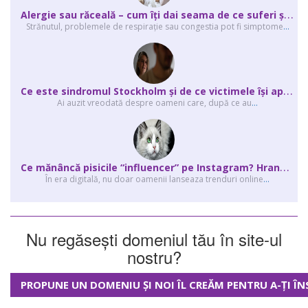
A
lergie sau răceală – cum îţi dai seama de ce suferi și de ce conteaz...
Strănutul, problemele de respirație sau congestia pot fi simptome
...
C
e este sindromul Stockholm și de ce victimele își apără agresorii.
Ai auzit vreodată despre oameni care, după ce au
...
C
e mănâncă pisicile “influencer” pe Instagram? Hrana lor virală
În era digitală, nu doar oamenii lanseaza trenduri online
...
Nu regăsești domeniul tău în site-ul
nostru?
PROPUNE UN DOMENIU ȘI NOI ÎL CREĂM PENTRU A-ȚI ÎN