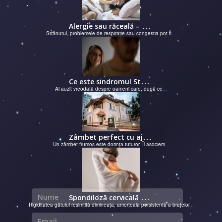
A
lergie sau răceală – cum îţi dai seama de ce suferi și de ce conteaz...
Strănutul, problemele de respirație sau congestia pot fi
...
C
e este sindromul Stockholm și de ce victimele își apără agresorii.
Ai auzit vreodată despre oameni care, după ce
...
Z
âmbet perfect cu ajutorul unui cabinet dentar
Un zâmbet frumos este dorința tuturor. Îl asociem
...
Nume
S
pondiloză cervicală – semnale de alarmă și soluții moderne chirurgie...
Rigiditatea gâtului resimțită dimineața, amorțeala persistentă a brațelor
...
Email