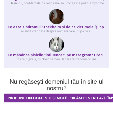
Strănutul, problemele de respirație sau congestia pot fi simptome
...
C
e este sindromul Stockholm și de ce victimele își apără agresorii.
Ai auzit vreodată despre oameni care, după ce au
...
C
e mănâncă pisicile “influencer” pe Instagram? Hrana lor virală
În era digitală, nu doar oamenii lanseaza trenduri online
...
Nu regăsești domeniul tău în site-ul
nostru?
PROPUNE UN DOMENIU ȘI NOI ÎL CREĂM PENTRU A-ȚI ÎN