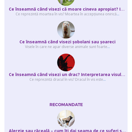
C
e înseamnă când visezi că moare cineva apropiat? Interpretarea visului în ...
Ce reprezintă moartea în vis? Moartea în accepţiunea onirică
...
Ce înseamnă când visezi şobolani sau şoareci
Visele în care ne apar diverse animale sunt foarte
...
C
e înseamnă când visezi un drac? Interpretarea visului în care apar unul sau...
Ce reprezintă dracul în vis? Dracul în vis este
...
RECOMANDATE
A
lergie sau răceală – cum îţi dai seama de ce suferi și de ce conteaz...