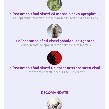
C
e înseamnă când visezi că moare cineva apropiat? Interpretarea visului în ...
Ce reprezintă moartea în vis? Moartea în accepţiunea onirică
...
Ce înseamnă când visezi şobolani sau şoareci
Visele în care ne apar diverse animale sunt foarte
...
C
e înseamnă când visezi un drac? Interpretarea visului în care apar unul sau...
Ce reprezintă dracul în vis? Dracul în vis este
...
RECOMANDATE