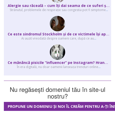
A
lergie sau răceală – cum îţi dai seama de ce suferi și de ce conteaz...
Strănutul, problemele de respirație sau congestia pot fi simptome
...
C
e este sindromul Stockholm și de ce victimele își apără agresorii.
Ai auzit vreodată despre oameni care, după ce au
...
C
e mănâncă pisicile “influencer” pe Instagram? Hrana lor virală
În era digitală, nu doar oamenii lanseaza trenduri online
...
Nu regăsești domeniul tău în site-ul
nostru?
PROPUNE UN DOMENIU ȘI NOI ÎL CREĂM PENTRU A-ȚI ÎN