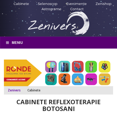
Cabinete
Selenoscop
Evenimente
Zenishop
Astrograme
Contact
MENIU
Zenivers
Cabinete
CABINETE REFLEXOTERAPIE
BOTOSANI