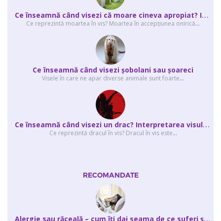
C
e înseamnă când visezi că moare cineva apropiat? Interpretarea visului în ...
Ce reprezintă moartea în vis? Moartea în accepţiunea onirică
...
Ce înseamnă când visezi şobolani sau şoareci
Visele în care ne apar diverse animale sunt foarte
...
C
e înseamnă când visezi un drac? Interpretarea visului în care apar unul sau...
Ce reprezintă dracul în vis? Dracul în vis este
...
RECOMANDATE
A
lergie sau răceală – cum îţi dai seama de ce suferi și de ce conteaz...