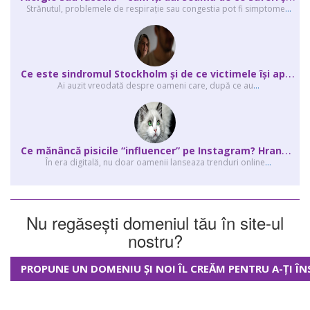
Strănutul, problemele de respirație sau congestia pot fi simptome
...
C
e este sindromul Stockholm și de ce victimele își apără agresorii.
Ai auzit vreodată despre oameni care, după ce au
...
C
e mănâncă pisicile “influencer” pe Instagram? Hrana lor virală
În era digitală, nu doar oamenii lanseaza trenduri online
...
Nu regăsești domeniul tău în site-ul
nostru?
PROPUNE UN DOMENIU ȘI NOI ÎL CREĂM PENTRU A-ȚI ÎN