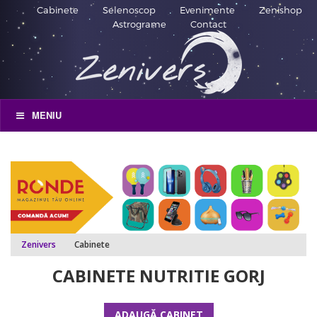
Cabinete
Selenoscop
Evenimente
Zenishop
Astrograme
Contact
MENIU
Zenivers
Cabinete
CABINETE NUTRITIE GORJ
ADAUGĂ CABINET