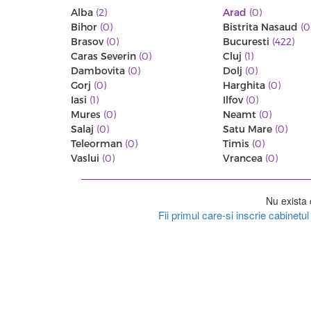
Alba
(2)
Arad
(0)
Bihor
(0)
Bistrita Nasaud
(0
Brasov
(0)
Bucuresti
(422)
Caras Severin
(0)
Cluj
(1)
Dambovita
(0)
Dolj
(0)
Gorj
(0)
Harghita
(0)
Iasi
(1)
Ilfov
(0)
Mures
(0)
Neamt
(0)
Salaj
(0)
Satu Mare
(0)
Teleorman
(0)
Timis
(0)
Vaslui
(0)
Vrancea
(0)
Nu exista 
Fii primul care-si inscrie cabinet