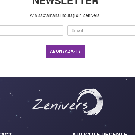
NEWSLETTER
Află săptămânal noutăți din Zenivers!
Nume
Email
TACT
ARTICOLE RECENTE