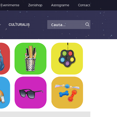
Evenimente
Zenishop
Astrograme
Contact
Caută
CULTURALIS