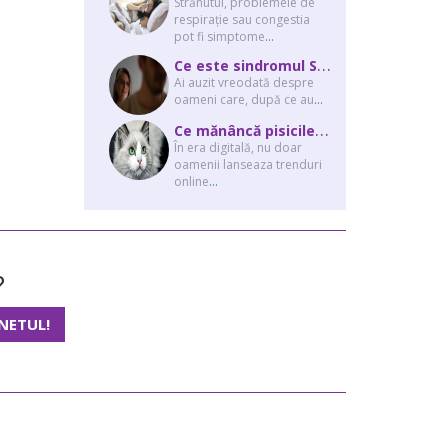
Strănutul, problemele de
respirație sau congestia
pot fi simptome
...
C
e este sindromul Stockholm și de ce victimele își apără agresorii.
Ai auzit vreodată despre
oameni care, după ce au
...
C
e mănâncă pisicile “influencer” pe Instagram? Hrana lor virală
În era digitală, nu doar
oamenii lanseaza trenduri
online
...
?
NETUL!