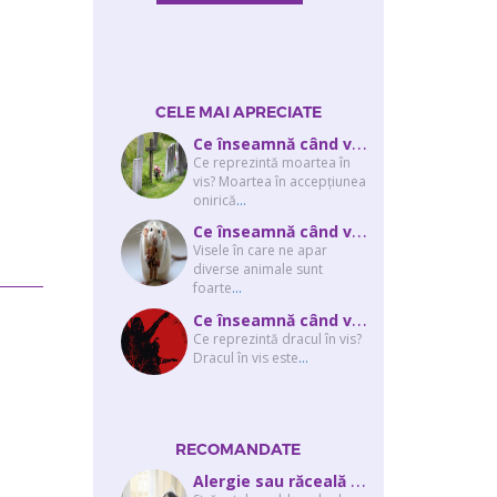
CELE MAI APRECIATE
C
e înseamnă când visezi că moare cineva apropiat? Interpretarea visului în ...
Ce reprezintă moartea în
vis? Moartea în accepţiunea
onirică
...
C
e înseamnă când visezi şobolani sau şoareci
Visele în care ne apar
diverse animale sunt
foarte
...
C
e înseamnă când visezi un drac? Interpretarea visului în care apar unul sau...
Ce reprezintă dracul în vis?
Dracul în vis este
...
RECOMANDATE
A
lergie sau răceală – cum îţi dai seama de ce suferi și de ce conteaz...