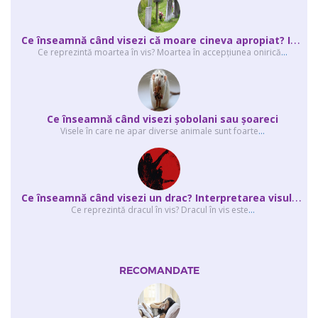
C
e înseamnă când visezi că moare cineva apropiat? Interpretarea visului în ...
Ce reprezintă moartea în vis? Moartea în accepţiunea onirică
...
Ce înseamnă când visezi şobolani sau şoareci
Visele în care ne apar diverse animale sunt foarte
...
C
e înseamnă când visezi un drac? Interpretarea visului în care apar unul sau...
Ce reprezintă dracul în vis? Dracul în vis este
...
RECOMANDATE