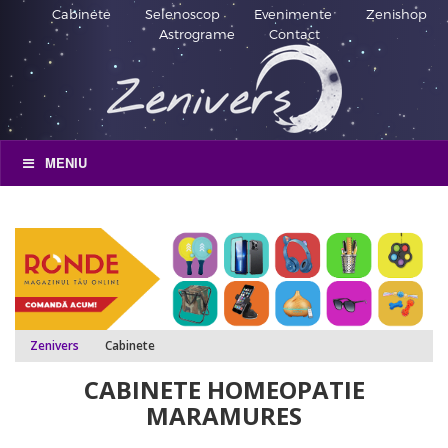
Cabinete
Selenoscop
Evenimente
Zenishop
Astrograme
Contact
MENIU
Zenivers
Cabinete
CABINETE HOMEOPATIE
MARAMURES