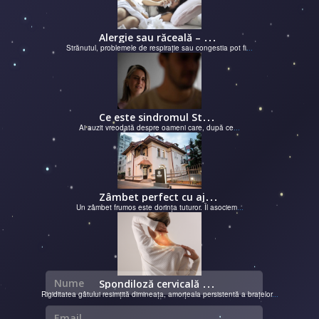
A
lergie sau răceală – cum îţi dai seama de ce suferi și de ce conteaz...
Strănutul, problemele de respirație sau congestia pot fi
...
C
e este sindromul Stockholm și de ce victimele își apără agresorii.
Ai auzit vreodată despre oameni care, după ce
...
Z
âmbet perfect cu ajutorul unui cabinet dentar
Un zâmbet frumos este dorința tuturor. Îl asociem
...
Nume
S
pondiloză cervicală – semnale de alarmă și soluții moderne chirurgie...
Rigiditatea gâtului resimțită dimineața, amorțeala persistentă a brațelor
...
Email