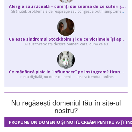
A
lergie sau răceală – cum îţi dai seama de ce suferi și de ce conteaz...
Strănutul, problemele de respirație sau congestia pot fi simptome
...
C
e este sindromul Stockholm și de ce victimele își apără agresorii.
Ai auzit vreodată despre oameni care, după ce au
...
C
e mănâncă pisicile “influencer” pe Instagram? Hrana lor virală
În era digitală, nu doar oamenii lanseaza trenduri online
...
Nu regăsești domeniul tău în site-ul
nostru?
PROPUNE UN DOMENIU ȘI NOI ÎL CREĂM PENTRU A-ȚI ÎN