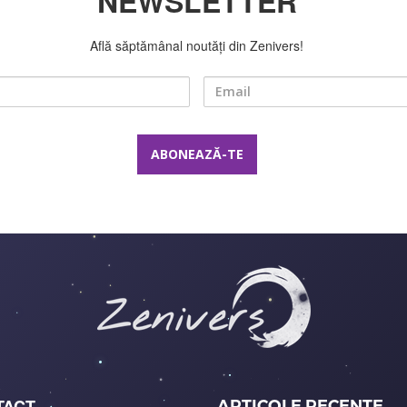
NEWSLETTER
Află săptămânal noutăți din Zenivers!
Nume
Email
TACT
ARTICOLE RECENTE