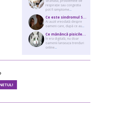
Strănutul, problemele de
respirație sau congestia
pot fi simptome
...
C
e este sindromul Stockholm și de ce victimele își apără agresorii.
Ai auzit vreodată despre
oameni care, după ce au
...
C
e mănâncă pisicile “influencer” pe Instagram? Hrana lor virală
În era digitală, nu doar
oamenii lanseaza trenduri
online
...
?
NETUL!