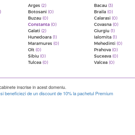
Arges
(2)
Bacau
(3)
)
Botosani
(0)
Braila
(0)
Buzau
(0)
Calarasi
(0)
Constanta
(0)
Covasna
(0)
Galati
(2)
Giurgiu
(1)
Hunedoara
(1)
Ialomita
(1)
Maramures
(0)
Mehedinti
(0)
Olt
(0)
Prahova
(0)
Sibiu
(0)
Suceava
(0)
Tulcea
(0)
Valcea
(0)
cabinete inscrise in acest domeniu.
ul si beneficiezi de un discount de 10% la pachetul Premium