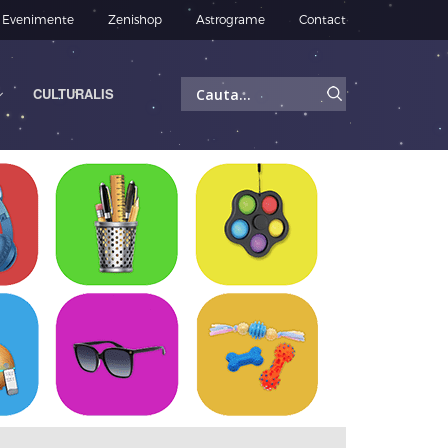
Evenimente
Zenishop
Astrograme
Contact
Caută
CULTURALIS