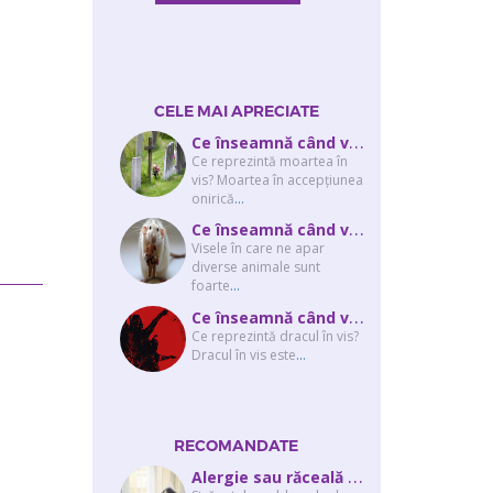
CELE MAI APRECIATE
C
e înseamnă când visezi că moare cineva apropiat? Interpretarea visului în ...
Ce reprezintă moartea în
vis? Moartea în accepţiunea
onirică
...
C
e înseamnă când visezi şobolani sau şoareci
Visele în care ne apar
diverse animale sunt
foarte
...
C
e înseamnă când visezi un drac? Interpretarea visului în care apar unul sau...
Ce reprezintă dracul în vis?
Dracul în vis este
...
RECOMANDATE
A
lergie sau răceală – cum îţi dai seama de ce suferi și de ce conteaz...