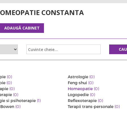
HOMEOPATIE CONSTANTA
ADAUGĂ CABINET
CA
pie
(0)
Astrologie
(0)
pie
(0)
Feng-shui
(0)
rapie
(0)
Homeopatie
(0)
erapie
(0)
Logopedie
(0)
gie si psihoterapie
(1)
Reflexoterapie
(0)
a Bowen
(0)
Terapii trans-personale
(0)