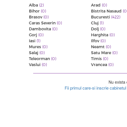
Alba
(2)
Arad
(0)
Bihor
(0)
Bistrita Nasaud
(0
Brasov
(0)
Bucuresti
(422)
Caras Severin
(0)
Cluj
(1)
Dambovita
(0)
Dolj
(0)
Gorj
(0)
Harghita
(0)
Iasi
(1)
Ilfov
(0)
Mures
(0)
Neamt
(0)
Salaj
(0)
Satu Mare
(0)
Teleorman
(0)
Timis
(0)
Vaslui
(0)
Vrancea
(0)
Nu exista 
Fii primul care-si inscrie cabinet