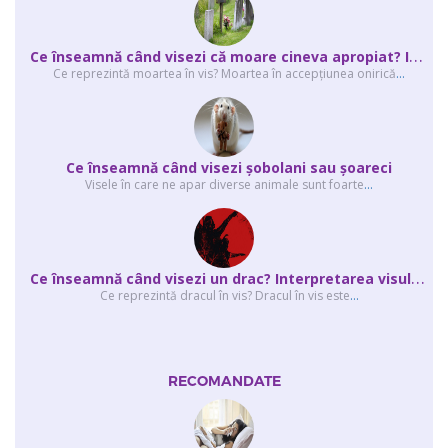
C
e înseamnă când visezi că moare cineva apropiat? Interpretarea visului în ...
Ce reprezintă moartea în vis? Moartea în accepţiunea onirică
...
Ce înseamnă când visezi şobolani sau şoareci
Visele în care ne apar diverse animale sunt foarte
...
C
e înseamnă când visezi un drac? Interpretarea visului în care apar unul sau...
Ce reprezintă dracul în vis? Dracul în vis este
...
RECOMANDATE