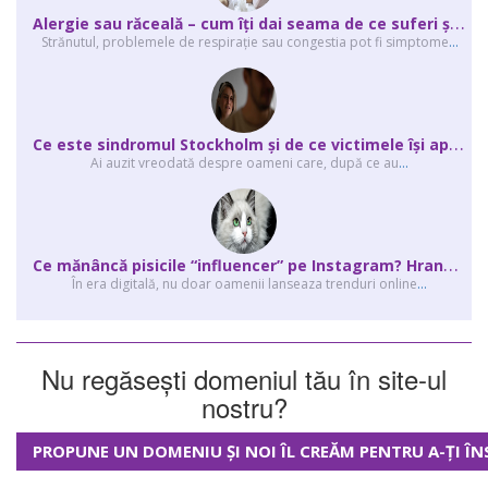
A
lergie sau răceală – cum îţi dai seama de ce suferi și de ce conteaz...
Strănutul, problemele de respirație sau congestia pot fi simptome
...
C
e este sindromul Stockholm și de ce victimele își apără agresorii.
Ai auzit vreodată despre oameni care, după ce au
...
C
e mănâncă pisicile “influencer” pe Instagram? Hrana lor virală
În era digitală, nu doar oamenii lanseaza trenduri online
...
Nu regăsești domeniul tău în site-ul
nostru?
PROPUNE UN DOMENIU ȘI NOI ÎL CREĂM PENTRU A-ȚI ÎN