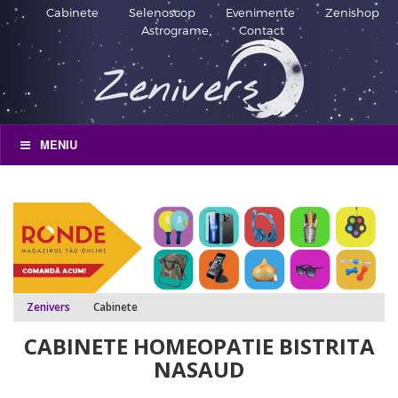
Cabinete
Selenoscop
Evenimente
Zenishop
Astrograme
Contact
MENIU
Zenivers
Cabinete
CABINETE HOMEOPATIE BISTRITA
NASAUD