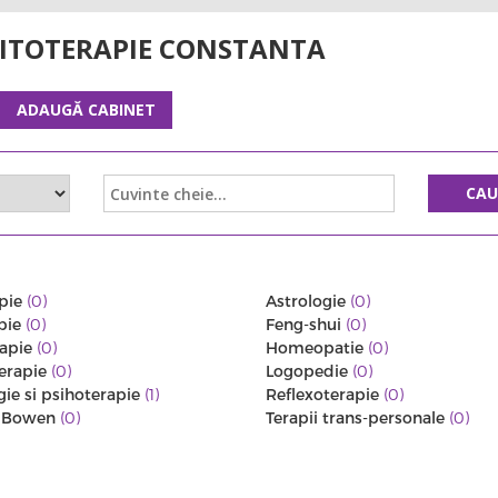
FITOTERAPIE CONSTANTA
ADAUGĂ CABINET
CA
pie
(0)
Astrologie
(0)
pie
(0)
Feng-shui
(0)
rapie
(0)
Homeopatie
(0)
erapie
(0)
Logopedie
(0)
gie si psihoterapie
(1)
Reflexoterapie
(0)
a Bowen
(0)
Terapii trans-personale
(0)