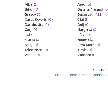
Alba
(2)
Arad
(0)
Bihor
(0)
Bistrita Nasaud
(0
Brasov
(0)
Bucuresti
(422)
Caras Severin
(0)
Cluj
(1)
Dambovita
(0)
Dolj
(0)
Gorj
(0)
Harghita
(0)
Iasi
(1)
Ilfov
(0)
Mures
(0)
Neamt
(0)
Salaj
(0)
Satu Mare
(0)
Teleorman
(0)
Timis
(0)
Vaslui
(0)
Vrancea
(0)
Nu exista 
Fii primul care-si inscrie cabinet