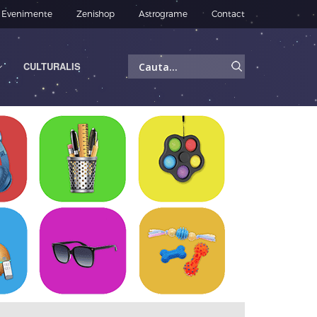
Evenimente
Zenishop
Astrograme
Contact
Caută
CULTURALIS