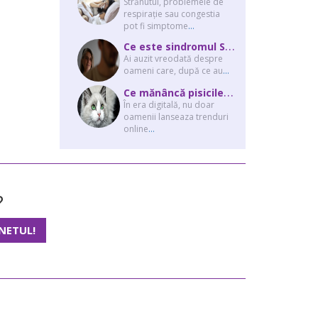
Strănutul, problemele de
respirație sau congestia
pot fi simptome
...
C
e este sindromul Stockholm și de ce victimele își apără agresorii.
Ai auzit vreodată despre
oameni care, după ce au
...
C
e mănâncă pisicile “influencer” pe Instagram? Hrana lor virală
În era digitală, nu doar
oamenii lanseaza trenduri
online
...
?
NETUL!