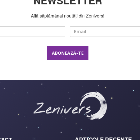
NEWSLETTER
Află săptămânal noutăți din Zenivers!
Nume
Email
TACT
ARTICOLE RECENTE