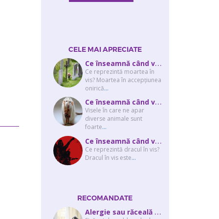
CELE MAI APRECIATE
C
e înseamnă când visezi că moare cineva apropiat? Interpretarea visului în ...
Ce reprezintă moartea în
vis? Moartea în accepţiunea
onirică
...
C
e înseamnă când visezi şobolani sau şoareci
Visele în care ne apar
diverse animale sunt
foarte
...
C
e înseamnă când visezi un drac? Interpretarea visului în care apar unul sau...
Ce reprezintă dracul în vis?
Dracul în vis este
...
RECOMANDATE
A
lergie sau răceală – cum îţi dai seama de ce suferi și de ce conteaz...