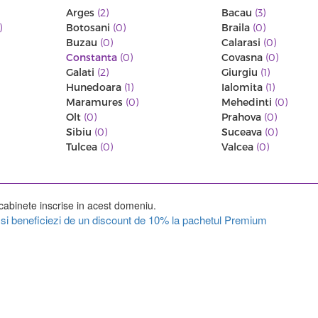
Arges
(2)
Bacau
(3)
)
Botosani
(0)
Braila
(0)
Buzau
(0)
Calarasi
(0)
Constanta
(0)
Covasna
(0)
Galati
(2)
Giurgiu
(1)
Hunedoara
(1)
Ialomita
(1)
Maramures
(0)
Mehedinti
(0)
Olt
(0)
Prahova
(0)
Sibiu
(0)
Suceava
(0)
Tulcea
(0)
Valcea
(0)
cabinete inscrise in acest domeniu.
ul si beneficiezi de un discount de 10% la pachetul Premium