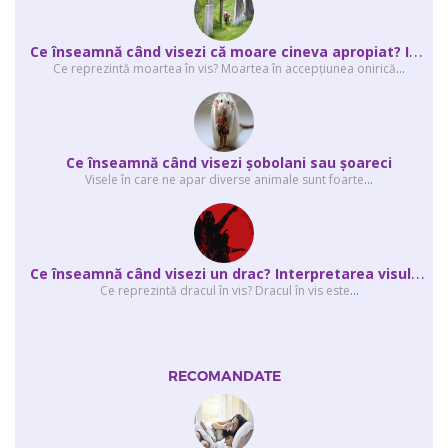
C
e înseamnă când visezi că moare cineva apropiat? Interpretarea visului în ...
Ce reprezintă moartea în vis? Moartea în accepţiunea onirică
...
Ce înseamnă când visezi şobolani sau şoareci
Visele în care ne apar diverse animale sunt foarte
...
C
e înseamnă când visezi un drac? Interpretarea visului în care apar unul sau...
Ce reprezintă dracul în vis? Dracul în vis este
...
RECOMANDATE