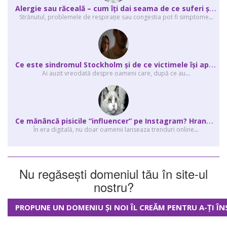
A
lergie sau răceală – cum îţi dai seama de ce suferi și de ce conteaz...
Strănutul, problemele de respirație sau congestia pot fi simptome
...
C
e este sindromul Stockholm și de ce victimele își apără agresorii.
Ai auzit vreodată despre oameni care, după ce au
...
C
e mănâncă pisicile “influencer” pe Instagram? Hrana lor virală
În era digitală, nu doar oamenii lanseaza trenduri online
...
Nu regăsești domeniul tău în site-ul
nostru?
PROPUNE UN DOMENIU ȘI NOI ÎL CREĂM PENTRU A-ȚI ÎN