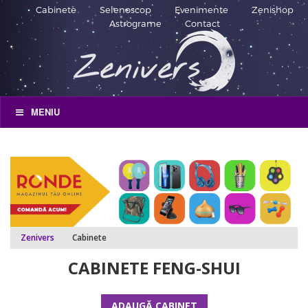
Cabinete
Selenoscop
Evenimente
Zenishop
Astrograme
Contact
MENIU
Zenivers
Cabinete
CABINETE FENG-SHUI
ADAUGĂ CABINET