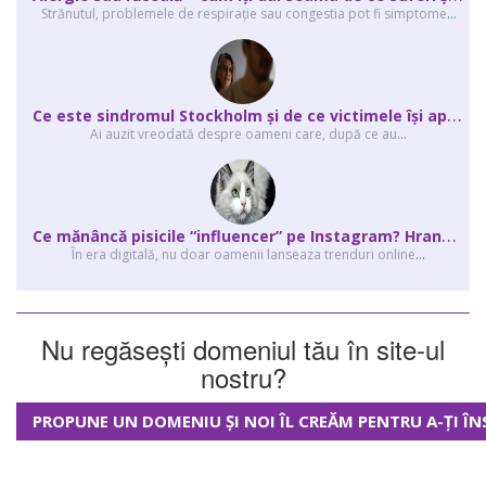
Strănutul, problemele de respirație sau congestia pot fi simptome
...
C
e este sindromul Stockholm și de ce victimele își apără agresorii.
Ai auzit vreodată despre oameni care, după ce au
...
C
e mănâncă pisicile “influencer” pe Instagram? Hrana lor virală
În era digitală, nu doar oamenii lanseaza trenduri online
...
Nu regăsești domeniul tău în site-ul
nostru?
PROPUNE UN DOMENIU ȘI NOI ÎL CREĂM PENTRU A-ȚI ÎN