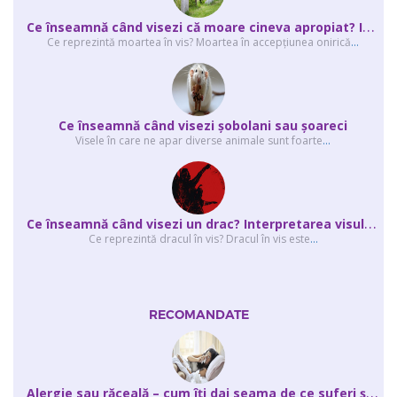
C
e înseamnă când visezi că moare cineva apropiat? Interpretarea visului în ...
Ce reprezintă moartea în vis? Moartea în accepţiunea onirică
...
Ce înseamnă când visezi şobolani sau şoareci
Visele în care ne apar diverse animale sunt foarte
...
C
e înseamnă când visezi un drac? Interpretarea visului în care apar unul sau...
Ce reprezintă dracul în vis? Dracul în vis este
...
RECOMANDATE
A
lergie sau răceală – cum îţi dai seama de ce suferi și de ce conteaz...