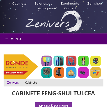
Cabinete
Selenoscop
Evenimente
Zenishop
Astrograme
Contact
MENIU
Zenivers
Cabinete
CABINETE FENG-SHUI TULCEA
ADAUGĂ CABINET