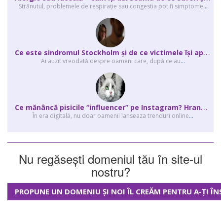
Strănutul, problemele de respirație sau congestia pot fi simptome
...
C
e este sindromul Stockholm și de ce victimele își apără agresorii.
Ai auzit vreodată despre oameni care, după ce au
...
C
e mănâncă pisicile “influencer” pe Instagram? Hrana lor virală
În era digitală, nu doar oamenii lanseaza trenduri online
...
Nu regăsești domeniul tău în site-ul
nostru?
PROPUNE UN DOMENIU ȘI NOI ÎL CREĂM PENTRU A-ȚI ÎN