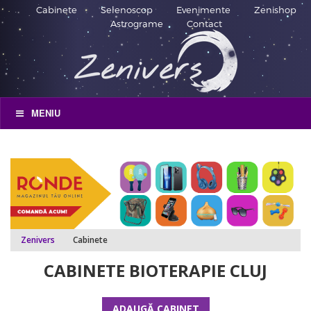
Cabinete
Selenoscop
Evenimente
Zenishop
Astrograme
Contact
MENIU
Zenivers
Cabinete
CABINETE BIOTERAPIE CLUJ
ADAUGĂ CABINET