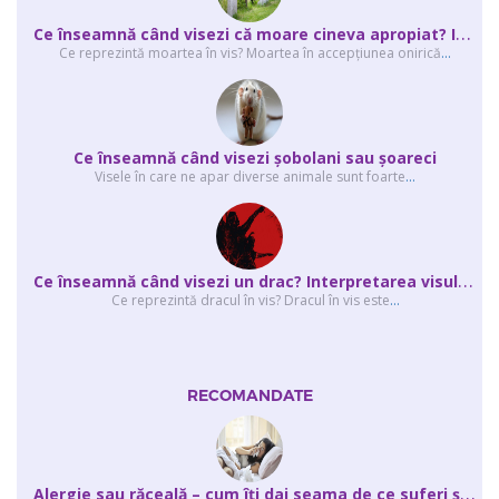
C
e înseamnă când visezi că moare cineva apropiat? Interpretarea visului în ...
Ce reprezintă moartea în vis? Moartea în accepţiunea onirică
...
Ce înseamnă când visezi şobolani sau şoareci
Visele în care ne apar diverse animale sunt foarte
...
C
e înseamnă când visezi un drac? Interpretarea visului în care apar unul sau...
Ce reprezintă dracul în vis? Dracul în vis este
...
RECOMANDATE
A
lergie sau răceală – cum îţi dai seama de ce suferi și de ce conteaz...